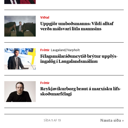
Viðtal
Upp­gjör um­boðs­manns: Vildi alltaf
verða mál­svari litla manns­ins
Fréttir
Laugaland/Varpholt
Fé­lags­mála­ráðu­neyt­ið brýt­ur upp­lýs­
inga­lög í Lauga­lands­mál­inu
Fréttir
Reykja­vík­ur­borg braut á marxí­sku lífs­
skoð­un­ar­fé­lagi
Næsta síða »
SÍÐA
1
AF 19