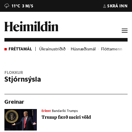
11°C
3 M/S
SKRÁ INN
FRÉTTAMÁL
Úkraínustríðið
Húsnæðismál
Flóttamenn
Ev
FLOKKUR
Stjórnsýsla
Greinar
Erlent
Bandaríki Trumps
Trump færð meiri völd