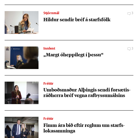
Stjórnmál
3
Hild­ur send­ir bréf á starfs­fólk
Innlent
3
„Margt óheppi­legt í þessu“
Fréttir
Um­boðs­mað­ur Al­þing­is sendi for­sæt­is­
ráð­herra bréf vegna raf­byssu­máls­ins
Fréttir
Fimm ára bið eft­ir regl­um um starfs­
loka­samn­inga