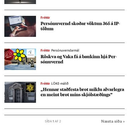
Fréttir
Per­sónu­vernd skoð­ar vökt­un 365 á IP-
töl­um
Fréttir
Persónuverndarmál
Röskva og Vaka fá á bauk­inn hjá Per­
sónu­vernd
Fréttir
LÖKE-málið
„Henn­ar stað­festa brot miklu al­var­legra
en meint brot míns skjól­stæð­ings”
Næsta síða »
SÍÐA
1
AF 2