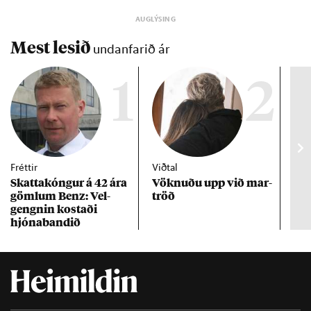
Mest lesið
undanfarið ár
1
2
Fréttir
Viðtal
Inn
Skattakóng­ur á 42 ára
Vökn­uðu upp við mar­
RÚV
göml­um Benz: Vel­
tröð
Mar
gengn­in kostaði
un
hjóna­band­ið