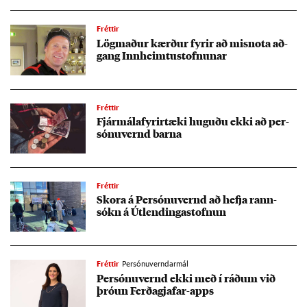
Fréttir
Lög­mað­ur kærð­ur fyr­ir að mis­nota að­
gang Inn­heimtu­stofn­un­ar
Fréttir
Fjár­mála­fyr­ir­tæki hug­uðu ekki að per­
sónu­vernd barna
Fréttir
Skora á Per­sónu­vernd að hefja rann­
sókn á Út­lend­inga­stofn­un
Fréttir
Persónuverndarmál
Per­sónu­vernd ekki með í ráð­um við
þró­un Ferða­gjaf­ar-apps