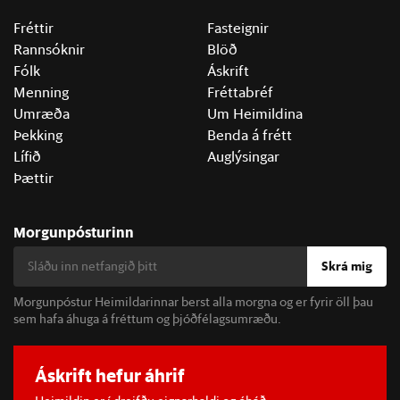
Fréttir
Fasteignir
Rannsóknir
Blöð
Fólk
Áskrift
Menning
Fréttabréf
Umræða
Um Heimildina
Þekking
Benda á frétt
Lífið
Auglýsingar
Þættir
Morgunpósturinn
Skrá mig
Morgunpóstur Heimildarinnar berst alla morgna og er fyrir öll þau
sem hafa áhuga á fréttum og þjóðfélagsumræðu.
Áskrift hefur áhrif