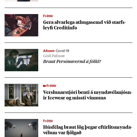
Fréttir
Gera al­var­lega at­huga­semd við starfs­
leyfi Cred­it­in­fo
Aðsent
Covid-19
Gísli Pálsson
Braut Per­sónu­vernd á fólki?
Fréttir
Versl­un­ar­stjóri benti á mynda­vél­anjósn­
ir Icewe­ar og missti vinn­una
Fréttir
Hús­fé­lag braut lög þeg­ar eft­ir­lits­mynda­
vél­um var fjölg­að