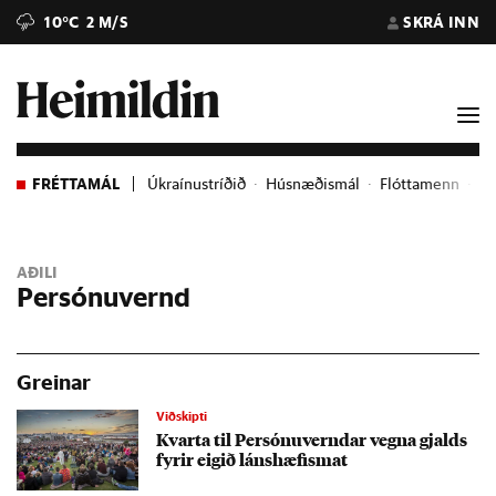
10°C
2 M/S
SKRÁ INN
FRÉTTAMÁL
Úkraínustríðið
Húsnæðismál
Flóttamenn
Ev
AÐILI
Persónuvernd
Greinar
Viðskipti
Kvarta til Per­sónu­vernd­ar vegna gjalds
fyr­ir eig­ið láns­hæf­is­mat