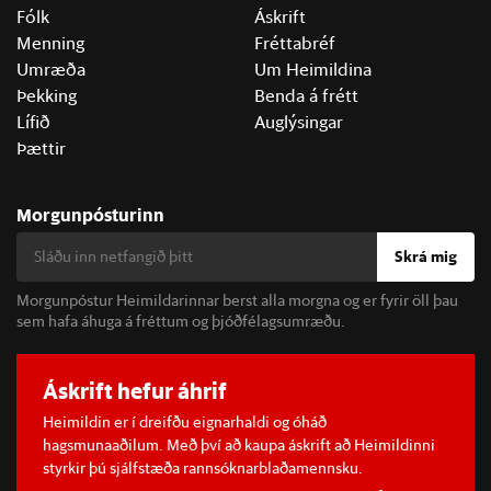
Fólk
Áskrift
Menning
Fréttabréf
Umræða
Um Heimildina
Þekking
Benda á frétt
Lífið
Auglýsingar
Þættir
Morgunpósturinn
Skrá mig
Morgunpóstur Heimildarinnar berst alla morgna og er fyrir öll þau
sem hafa áhuga á fréttum og þjóðfélagsumræðu.
Áskrift hefur áhrif
Heimildin er í dreifðu eignarhaldi og óháð
hagsmunaaðilum. Með því að kaupa áskrift að Heimildinni
styrkir þú sjálfstæða rannsóknarblaðamennsku.