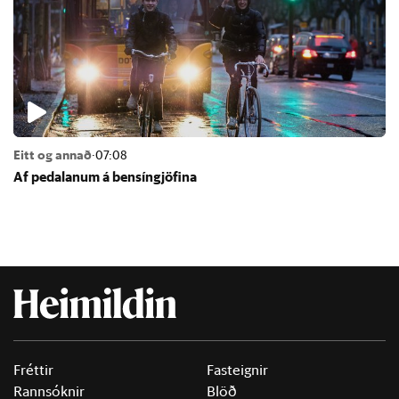
Eitt og annað
·
07:08
Af pedal­an­um á bens­ín­gjöf­ina
Fréttir
Fasteignir
Rannsóknir
Blöð