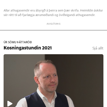
Allar athugasemdir eru ábyrgð á þeirra sem þær skrifa. Heimildin áskilur
sér rétt til að fjarlægja ærumeiðandi og óviðeigandi athugasemdir.
ÚR SÖMU ÞÁTTARÖÐ
Kosningastundin 2021
Sjá allt