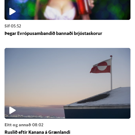
Sif
·
05:52
Þeg­ar Evr­ópu­sam­band­ið bann­aði brjósta­skor­ur
Eitt og annað
·
08:02
Rusl­ið eft­ir Kan­ana á Græn­landi