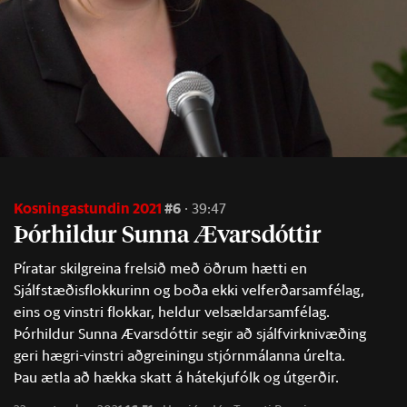
Kosningastundin 2021
#6
39:47
Þór­hild­ur Sunna Æv­ars­dótt­ir
Píratar skilgreina frelsið með öðrum hætti en
Sjálfstæðisflokkurinn og boða ekki velferðarsamfélag,
eins og vinstri flokkar, heldur velsældarsamfélag.
Þórhildur Sunna Ævarsdóttir segir að sjálfvirknivæðing
geri hægri-vinstri aðgreiningu stjórnmálanna úrelta.
Þau ætla að hækka skatt á hátekjufólk og útgerðir.