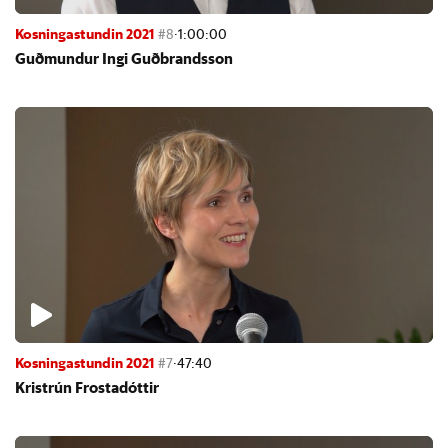
Kosningastundin 2021
#8
·
1:00:00
Guð­mund­ur Ingi Guð­brands­son
Kosningastundin 2021
#7
·
47:40
Kristrún Frosta­dótt­ir