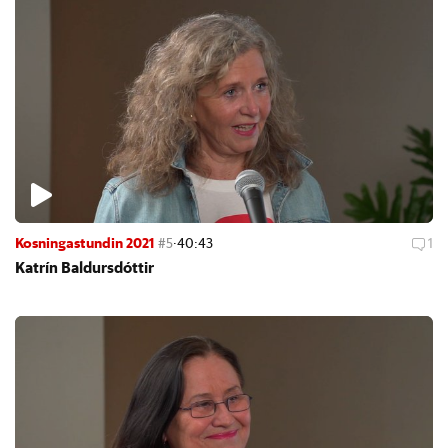
Kosningastundin 2021
#5
·
40:43
1
Katrín Bald­urs­dótt­ir