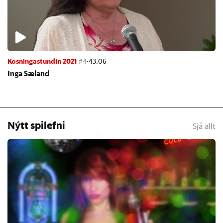
Kosningastundin 2021
#4
·
43:06
Inga Sæ­land
Nýtt spilefni
Sjá allt