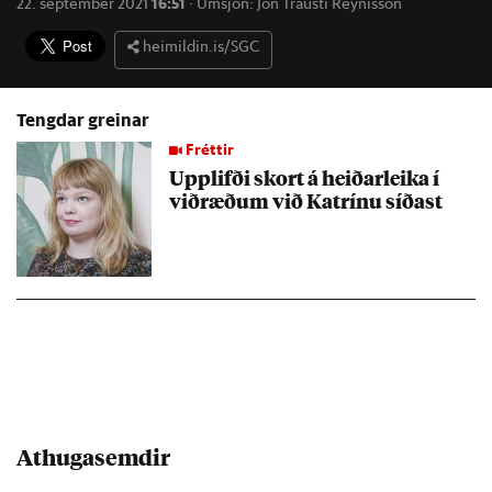
22. september 2021
16:51
·
Umsjón:
Jón Trausti Reynisson
heimildin.is/SGC
Tengdar greinar
Fréttir
Upp­lifði skort á heið­ar­leika í
við­ræð­um við Katrínu síð­ast
Athugasemdir