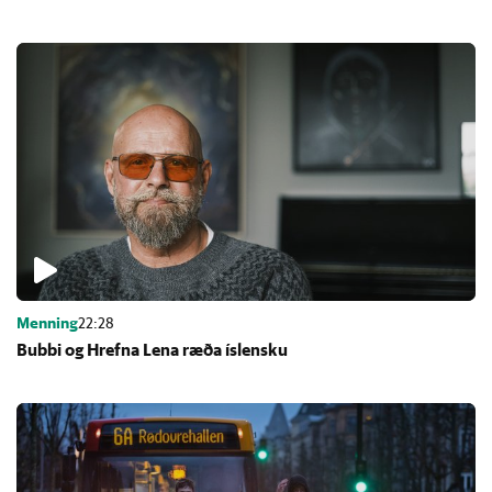
Menning
22:28
Bubbi og Hrefna Lena ræða ís­lensku