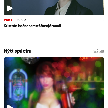
Viðtal
·
1:30:00
12
Kristrún boð­ar sam­stöðu­stjórn­mál
Nýtt spilefni
Sjá allt