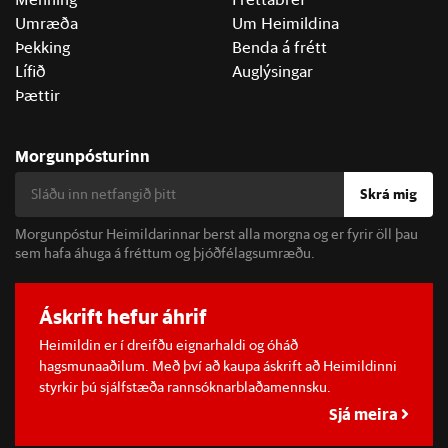
Umræða
Um Heimildina
Þekking
Benda á frétt
Lífið
Auglýsingar
Þættir
Morgunpósturinn
Skrá mig
Morgunpóstur Heimildarinnar berst alla morgna og er fyrir öll þau
sem hafa áhuga á fréttum og þjóðfélagsumræðu.
Áskrift hefur áhrif
Heimildin er í dreifðu eignarhaldi og óháð
hagsmunaaðilum. Með því að kaupa áskrift að Heimildinni
styrkir þú sjálfstæða rannsóknarblaðamennsku.
Sjá meira