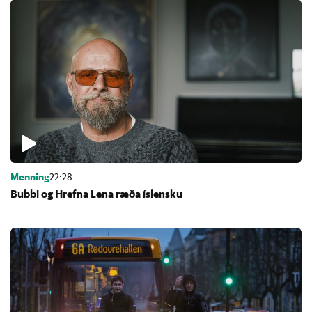
Menning
22:28
Bubbi og Hrefna Lena ræða ís­lensku