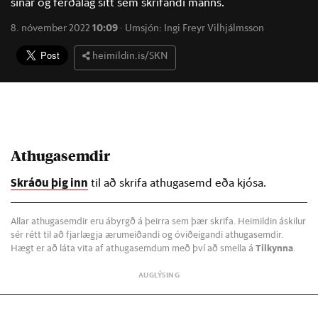
sínar og ferðalag sitt sem skrifandi manns.
8. nóvember 2022
10:09
·
Umsjón:
Ingi Freyr Vilhjálmsson
heimildin.is/SKN
Athugasemdir
Skráðu þig inn
til að skrifa athugasemd eða kjósa.
Allar athugasemdir eru ábyrgð á þeirra sem þær skrifa. Heimildin áskilur
sér rétt til að fjarlægja ærumeiðandi og óviðeigandi athugasemdir.
Hægt er að láta vita af athugasemdum með því að smella á
Tilkynna
.