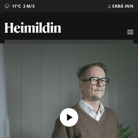
11°C
3 M/S
SKRÁ INN