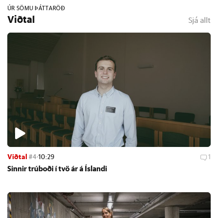
ÚR SÖMU ÞÁTTARÖÐ
Viðtal
Sjá allt
Viðtal
#4
·
10:29
1
Sinn­ir trú­boði í tvö ár á Ís­landi