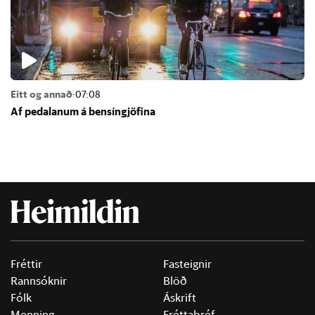
Eitt og annað
·
07:08
Af pedal­an­um á bens­ín­gjöf­ina
Fréttir
Fasteignir
Rannsóknir
Blöð
Fólk
Áskrift
Menning
Fréttabréf