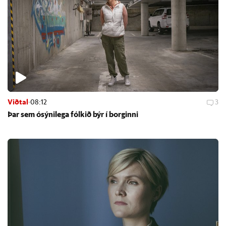
Viðtal
·
08:12
3
Þar sem ósýni­lega fólk­ið býr í borg­inni