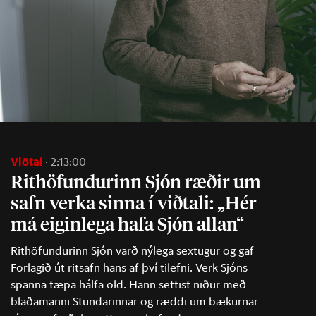
Viðtal
2:13:00
Rit­höf­und­ur­inn Sjón ræð­ir um
safn verka sinna í við­tali: „Hér
má eig­in­lega hafa Sjón all­an“
Rithöfundurinn Sjón varð nýlega sextugur og gaf
Forlagið út ritsafn hans af því tilefni. Verk Sjóns
spanna tæpa hálfa öld. Hann settist niður með
blaðamanni Stundarinnar og ræddi um bækurnar