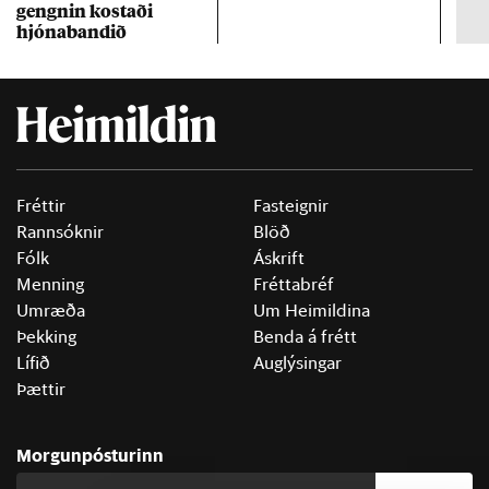
gengn­in kostaði
un
hjóna­band­ið
Fréttir
Fasteignir
Rannsóknir
Blöð
Fólk
Áskrift
Menning
Fréttabréf
Umræða
Um Heimildina
Þekking
Benda á frétt
Lífið
Auglýsingar
Þættir
Morgunpósturinn