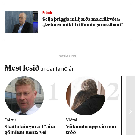
Fréttir
Selja þriggja millj­arða mak­ríl­kvóta:
„Þetta er mik­ill til­finn­inga­rúss­íbani“
Mest lesið
undanfarið ár
1
2
Fréttir
Viðtal
Inn
Skattakóng­ur á 42 ára
Vökn­uðu upp við mar­
RÚV
göml­um Benz: Vel­
tröð
Mar