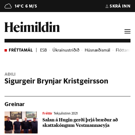
14°C
6 M/S
SKRÁ INN
FRÉTTAMÁL
ESB
Úkraínustríðið
Húsnæðismál
Flóttame
AÐILI
Sigurgeir Brynjar Kristgeirsson
Greinar
Fréttir
Tekjulistinn 2021
Sal­an á Hug­in gerði þrjá bræð­ur að
skattakóng­um Vest­manna­eyja