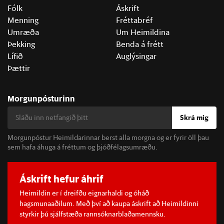
Fólk
Áskrift
Menning
Fréttabréf
Umræða
Um Heimildina
Þekking
Benda á frétt
Lífið
Auglýsingar
Þættir
Morgunpósturinn
Skrá mig
Morgunpóstur Heimildarinnar berst alla morgna og er fyrir öll þau
sem hafa áhuga á fréttum og þjóðfélagsumræðu.
Áskrift hefur áhrif
Heimildin er í dreifðu eignarhaldi og óháð
hagsmunaaðilum. Með því að kaupa áskrift að Heimildinni
styrkir þú sjálfstæða rannsóknarblaðamennsku.