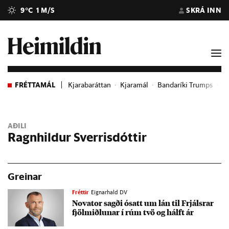
9°C
1 M/S
SKRÁ INN
FRÉTTAMÁL
Kjarabaráttan
Kjaramál
Bandaríki Trumps
G
AÐILI
Ragnhildur Sverrisdóttir
Greinar
Fréttir
Eignarhald DV
Novator sagði ósatt um lán til Frjálsr­ar
fjöl­miðl­un­ar í rúm tvö og hálft ár