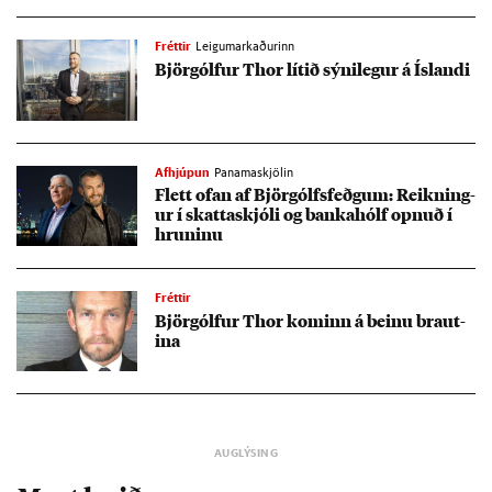
Fréttir
Leigumarkaðurinn
Björgólf­ur Thor lít­ið sýni­leg­ur á Ís­landi
Afhjúpun
Panamaskjölin
Flett of­an af Björgólfs­feðg­um: Reikn­ing­
ur í skatta­skjóli og banka­hólf opn­uð í
hrun­inu
Fréttir
Björgólf­ur Thor kom­inn á beinu braut­
ina