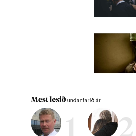
Mest lesið
undanfarið ár
1
2