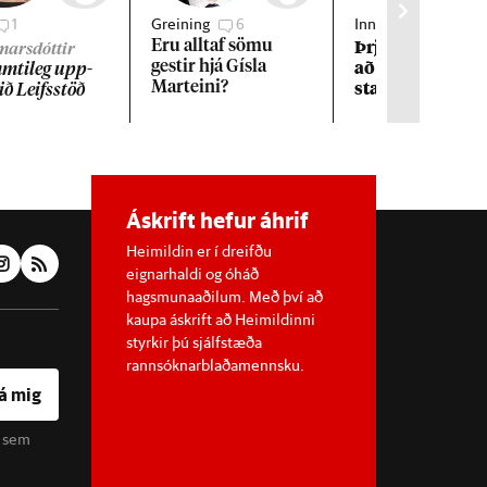
1
Greining
6
Innlent
1
Þrjár kon­ur kva
Eru alltaf sömu
gmarsdóttir
að und­an áreitn
gest­ir hjá Gísla
ti­leg upp­
starfs­manns R
Marteini?
við Leifs­stöð
Áskrift hefur áhrif
Heimildin er í dreifðu
eignarhaldi og óháð
hagsmunaaðilum. Með því að
kaupa áskrift að Heimildinni
styrkir þú sjálfstæða
rannsóknarblaðamennsku.
á mig
u sem