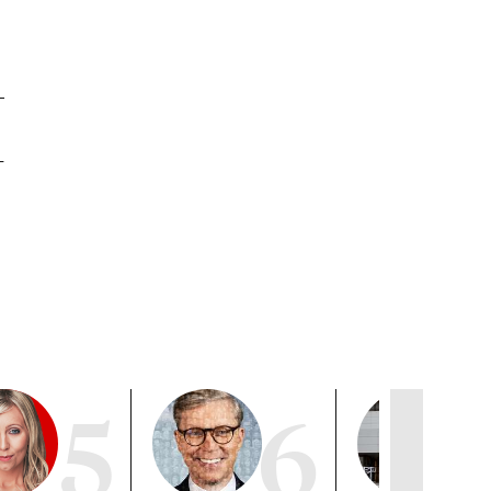
­
5
6