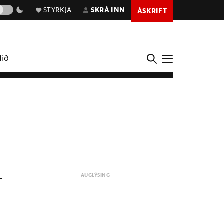
STYRKJA
SKRÁ INN
ÁSKRIFT
fið