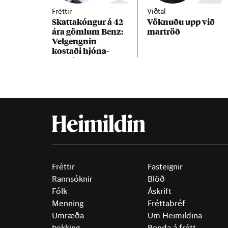
Fréttir
Viðtal
Skattakóng­ur á 42
Vökn­uðu upp við
ára göml­um Benz:
mar­tröð
Vel­gengn­in
kostaði hjóna­
band­ið
Fréttir
Fasteignir
Rannsóknir
Blöð
Fólk
Áskrift
Menning
Fréttabréf
Umræða
Um Heimildina
Þekking
Benda á frétt