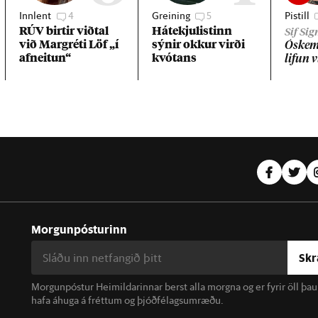
Innlent
4
Greining
5
Pistill
RÚV birt­ir við­tal
Há­tekju­list­inn
Sif Si
við Mar­gréti Löf „í
sýn­ir okk­ur virði
Óskemm
af­neit­un“
kvót­ans
lif­un 
Morgunpósturinn
Skr
Morgunpóstur Heimildarinnar berst alla morgna og er fyrir öll þa
hafa áhuga á fréttum og þjóðfélagsumræðu.