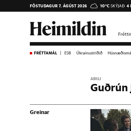
FÖSTUDAGUR 7. ÁGÚST 2026
10°C
SKÝJAÐ
4
Frétti
FRÉTTAMÁL
ESB
Úkraínustríðið
Húsnæðismá
AÐILI
Guðrún 
Greinar