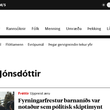
 M/S
r
Rannsóknir
Fólk
Menning
Umræða
Þekking
Lí
l
Flóttamenn
Evrópumál
Þegar gervigreindin tekur yfir
Jónsdóttir
Fréttir
Uppreist æru
Fyrn­ing­ar­frest­ur barn­aníðs var
not­að­ur sem póli­tísk skipti­mynt