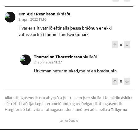
Örn Ægir Reynisson
skrifaði
2. apríl 2022
11:16
Hvar er allt vatnið eftir alla þessa bráðnun er ekki
vatnsskortur í lónum Landsvirkjunar?
0
Thorsteinn Thorsteinsson
skrifaði
2. apríl 2022
11:27
Urkoman hefur minkad,meira en bradnunin
0
Allar athugasemdir eru ábyrgð á þeirra sem þær skrifa. Heimildin áskilur
sér rétt til að fjarlægja ærumeiðandi og óviðeigandi athugasemdir.
Hægt er að láta vita af athugasemdum með því að smella á
Tilkynna
.