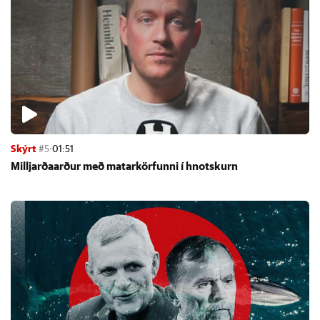
Skýrt
#5
·
01:51
Millj­arða­arð­ur með mat­ar­körf­unni í hnot­skurn