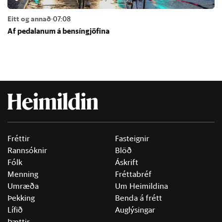
Eitt og annað
·
07:08
Af pedal­an­um á bens­ín­gjöf­ina
Fréttir
Fasteignir
Rannsóknir
Blöð
Fólk
Áskrift
Menning
Fréttabréf
Umræða
Um Heimildina
Þekking
Benda á frétt
Lífið
Auglýsingar
Þættir