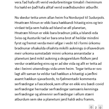
vera.Tad hafa oft verid vedurbreitingar timabil i heiminum
fra Isøld en það hafa alltaf verid svæðisbundnir atburðir.
Nu skedur tetta umm allan heim fra Nordurpol til Sudurpols.
Hnattræn hlinun er ekki bara hækkandi hitastig eins og teir
virdast telja sem halda ad Island se øll planetan,
Hnatræn hlinun er ekki bara bradnun jokla,a Islandi eda
Sviss og Austuriki tad er bara sma brot af heildar mindini
fyrst og fremst verda meiri øfgar i vedri td i formi úrkomu
bradnunar ofsakulda ofsahita mikilli aukningu á ofsavedrum
meir urkoma sumstadatr minni urkoma annarstadar a
planetuni Jørd mikil aukning a skogareldum flóðum jørd
verdur oræktanleg eins og er ad ske vida og allt er tetta ad
ske i beinni utsendingu vida umm heim. Tegar tetta er svo
lagt allt saman ta veldur tad hækkun a hitastigi a jørðini
asamt hækkun sjavarbords, to fjølmentadir kommenta
serfrædingar a Fascebook,sem oftar en ekki eru bædi covid
serfrædingar hernadar serfrædingar samsæris kenninga
serfrædingar og almennir serfrædingar i øllum stærri
atburdum sem ske a planetuni jørd haldi ødru framm,
2