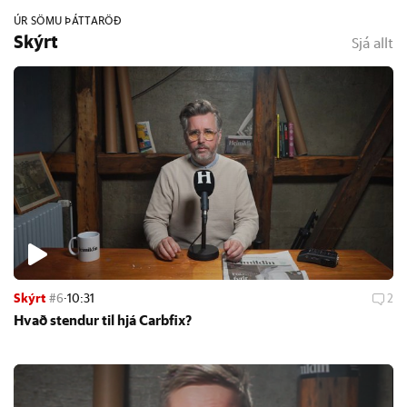
ÚR SÖMU ÞÁTTARÖÐ
Skýrt
Sjá allt
Skýrt
#6
·
10:31
2
Hvað stend­ur til hjá Car­bfix?