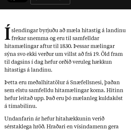
Í
slendingar byrjuðu að mæla hitastig á landinu
frekar snemma og eru til samfelldar
hitamælingar aftur til 1830. Þessar mælingar
sýna svo ekki verður um villst að frá 19. Öld fram
til dagsins í dag hefur orðið veruleg hækkun
hitastigs á landinu.
Þetta eru meðalhitatölur á Snæfellsnesi, þaðan
sem elstu samfelldu hitamælingar koma. Hitinn
hefur leitað upp. Það eru þó mælanleg kuldaköst
á tímabilinu.
Undanfarin ár hefur hitahækkunin verið
sérstaklega hröð. Hraðari en vísindamenn gera