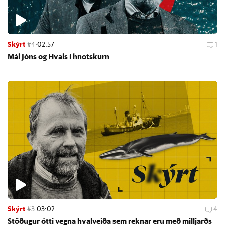
Skýrt
#4
·
02:57
1
Mál Jóns og Hvals í hnot­skurn
Skýrt
#3
·
03:02
4
Stöð­ug­ur ótti vegna hval­veiða sem rekn­ar eru með millj­arðs