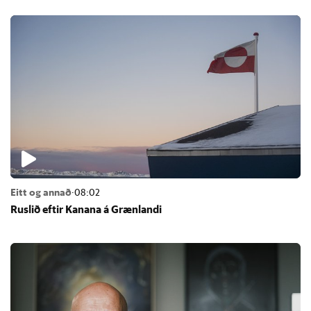
Eitt og annað
·
08:02
Rusl­ið eft­ir Kan­ana á Græn­landi