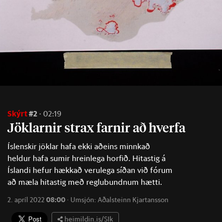
Skýrt
#2
02:19
Jökl­arn­ir strax farn­ir að hverfa
Íslenskir jöklar hafa ekki aðeins minnkað
heldur hafa sumir hreinlega horfið. Hitastig á
Íslandi hefur hækkað verulega síðan við fórum
að mæla hitastig með reglubundnum hætti.
2. apríl 2022
08:00
·
Umsjón:
Aðalsteinn Kjartansson
heimildin.is/SIk