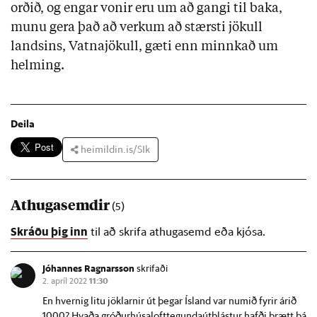
orðið, og engar vonir eru um að gangi til baka,
munu gera það að verkum að stærsti jökull
landsins, Vatnajökull, gæti enn minnkað um
helming.
Deila
heimildin.is/SIk
Athugasemdir
(5)
Skráðu þig inn
til að skrifa athugasemd eða kjósa.
Jóhannes Ragnarsson
skrifaði
2. apríl 2022
11:30
En hvernig litu jöklarnir út þegar Ísland var numið fyrir árið
1000? Hvaða gróðurhúsalofttegundaútblástur hafði brætt þá