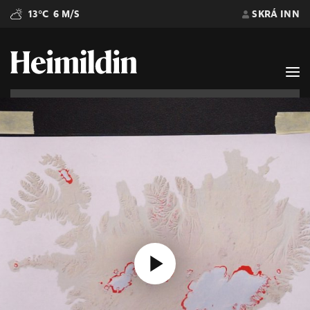
13°C
6 M/S
SKRÁ INN