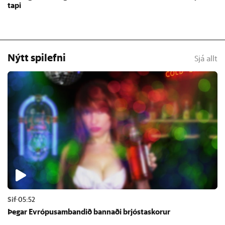
tapi
Nýtt spilefni
Sjá allt
Sif
·
05:52
Þeg­ar Evr­ópu­sam­band­ið bann­aði brjósta­skor­ur