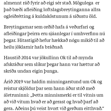
almennt ráð fyrir að eigi sér stað. Mögulega er
það bæði afleiðing loftslagsbreytinganna allra
ogleiðrétting á kuldaköstunum á síðustu öld.
Breytingarnar sem orðið hafa á veðurfari og
afleiðingar þeirra eru sjáanlegar í umhverfinu nú
þegar. Hitastigið hefur hækkað nógu mikið til að
heilu jöklarnir hafa bráðnað.
Haustið 2014 var jökullinn Ok til að mynda
afskráður sem slíkur þegar hann var hættur að
skríða undan eigin þunga.
Árið 2019 var haldin minningarstund um Ok og
reistur skjöldur þar sem hann áður stóð með
áletruninni: „Þetta minnismerki er til vitnis um
að við vitum hvað er að gerast og hvað þarf að
gera. Aðeins þú veist hvort við gerðum eitthvað.“