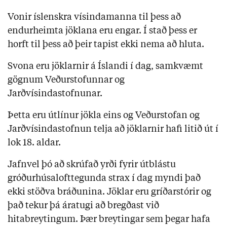
Vonir íslenskra vísindamanna til þess að
endurheimta jöklana eru engar. Í stað þess er
horft til þess að þeir tapist ekki nema að hluta.
Svona eru jöklarnir á Íslandi í dag, samkvæmt
gögnum Veðurstofunnar og
Jarðvísindastofnunar.
Þetta eru útlínur jökla eins og Veðurstofan og
Jarðvísindastofnun telja að jöklarnir hafi litið út í
lok 18. aldar.
Jafnvel þó að skrúfað yrði fyrir útblástu
gróðurhúsalofttegunda strax í dag myndi það
ekki stöðva bráðunina. Jöklar eru gríðarstórir og
það tekur þá áratugi að bregðast við
hitabreytingum. Þær breytingar sem þegar hafa