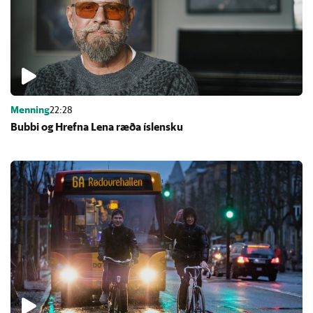
Menning
22:28
Bubbi og Hrefna Lena ræða ís­lensku