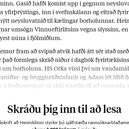
minn. Gasið hafði komist upp í gegnum neysluv
a yfirþrýstings, inn í svefnskálann og eitrað f
nýtt neysluvatnið til kælingar borholunnar. Hei
rnar umsögn Vinnueftirlitsins vegna slyssins, en
fyrst núna í fjölmiðlum.
emur fram að svipað atvik hafði átt sér stað me
r það formlega skráð niður í dagbók fyrirtækisins 
 um borholuna. HS Orka vissi því um vandamálið
arúðar- og öryggisráðstafanir og Adam lét lífið
an á Suðurnesjum sá ekki ástæðu til að rannsaka
u á vanrækslu vegna þessa, …
Skráðu þig inn til að lesa
skrift að Heimildinni styrkir þú sjálfstæða rannsóknarblaðamen