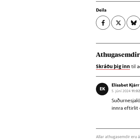
Deila
Athugasemdi
Skráðu þig inn
til 
Elísabet Kjárr
EK
5. júní 2024
11:02
Suðurnesjalö
innra eftirlit
Allar athugasemdir eru á