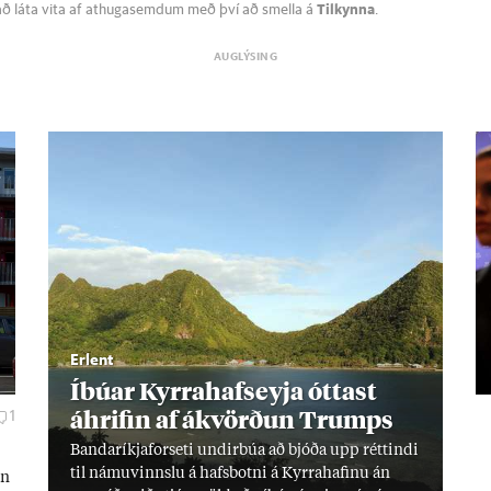
að láta vita af athugasemdum með því að smella á
Tilkynna
.
Erlent
Íbú­ar Kyrra­hafs­eyja ótt­ast
áhrif­in af ákvörð­un Trumps
1
Banda­ríkja­for­seti und­ir­búa að bjóða upp rétt­indi
til námu­vinnslu á hafs­botni á Kyrra­haf­inu án
nn