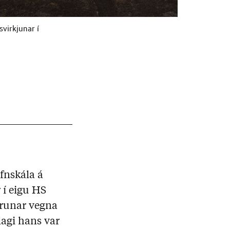
virkjunar í
fnskála á
 í eigu HS
trunar vegna
lagi hans var