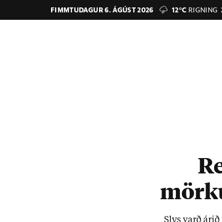
FIMMTUDAGUR 6. ÁGÚST 2026
12°C
RIGNING
Re
mörku
Slys varð ár­i