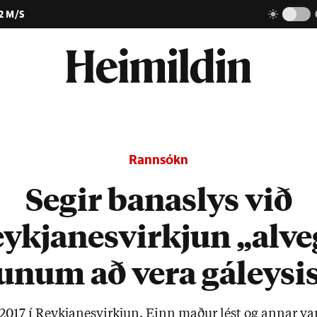
2 M/S
Rannsókn
Segir banaslys við
ykjanesvirkjun „alve
num að vera gáleysi
ð 2017 í Reykja­nes­virkj­un. Einn mað­ur lést og ann­ar v