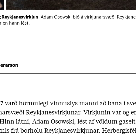
 Reykjanesvirkjun
Adam Osowski bjó á virkjunarsvæði Reykjanes
r en hann lést.
herarson
17 varð hörmulegt vinnuslys manni að bana í sve
narsvæði Reykjanesvirkjunar. Virkjunin var og er
Hinn látni, Adam Osowski, lést af völdum gasei
nis frá borholu Reykjanesvirkjunar. Herbergisfé