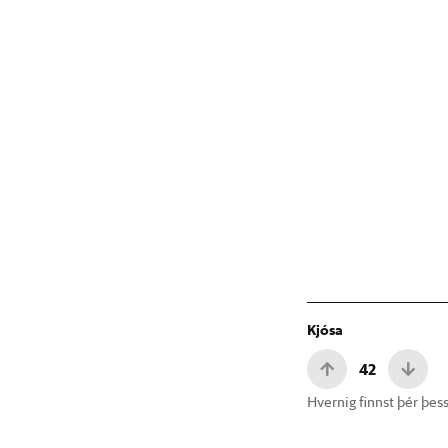
Kjósa
42
Hvernig finnst þér þess