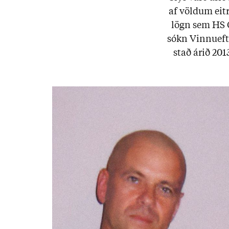
af völd­um eit
lögn sem HS Or
sókn Vinnu­eft­ir
stað ár­ið 20