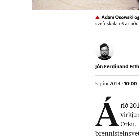
Adam Osowski og
svefnskála í 6 ár áðu
Jón Ferdínand Est
10:00
5. júní 2024 ·
Á
rið 20
virkju
Orku. 
brennisteinsvet