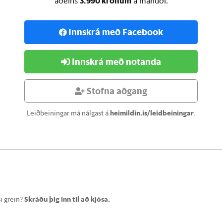
3.990 krónum
aðeins
á mánuði.
Innskrá með Facebook
Innskrá með notanda
Stofna aðgang
Leiðbeiningar má nálgast á
heimildin.is/leidbeiningar
.
i grein?
Skráðu þig inn til að kjósa.