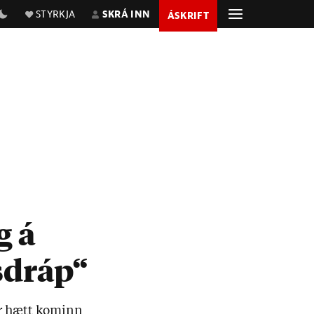
STYRKJA
SKRÁ INN
ÁSKRIFT
g á
sdráp“
ar hætt kom­inn