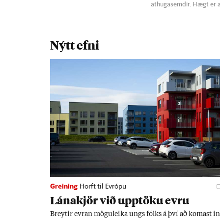
athugasemdir. Hægt er 
Nýtt efni
Greining
Horft til Evrópu
Lána­kjör við upp­töku evru
Breyt­ir evr­an mögu­leika ungs fólks á því að kom­ast i