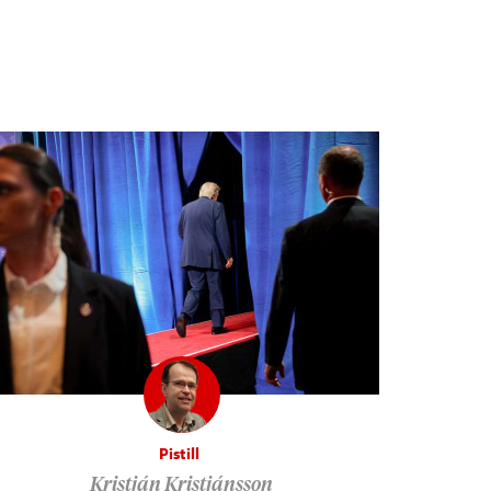
Pistill
Kristján Kristjánsson