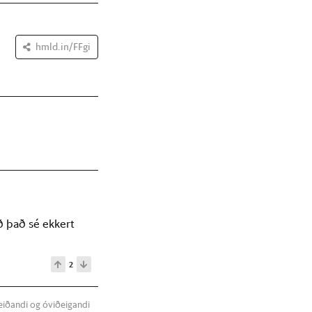
hmld.in/FFgi
að það sé ekkert
2
meiðandi og óviðeigandi