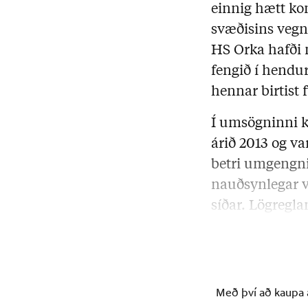
einnig hætt ko
svæðisins vegn
HS Orka hafði 
fengið í hendu
hennar birtist 
Í umsögninni k
árið 2013 og va
betri umgengni
nauðsynlegar v
síðar. Lögregl
ábyrgð HS Ork
Með því að kaupa á