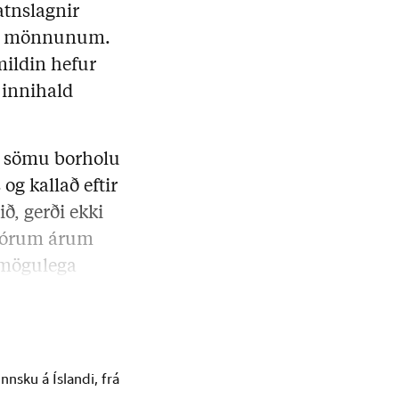
atnslagnir
yrir mönnunum.
mildin hefur
 innihald
ð sömu borholu
og kallað eftir
, gerði ekki
 fjórum árum
 mögulega
nsku á Íslandi, frá