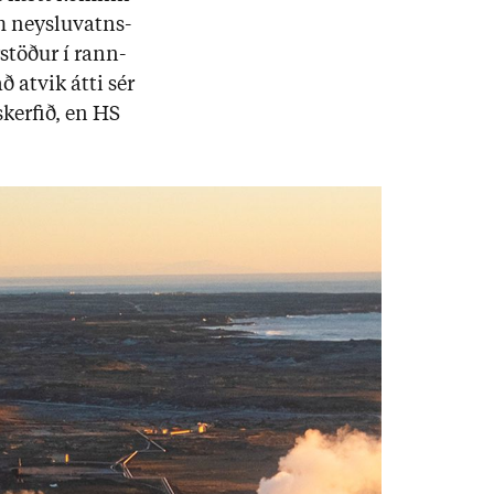
m neyslu­vatns­
stöð­ur í rann­
að at­vik átti sér
kerf­ið, en HS