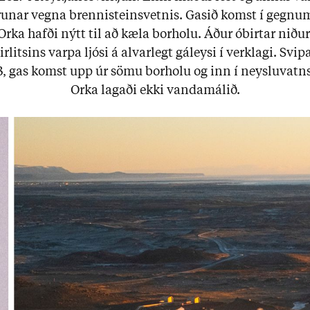
r­un­ar vegna brenni­steinsvetn­is. Gas­ið komst í gegn­u
ka hafði nýtt til að kæla bor­holu. Áð­ur óbirt­ar nið­ur­
­lits­ins varpa ljósi á al­var­legt gá­leysi í verklagi. Svip­
13, gas komst upp úr sömu bor­holu og inn í neyslu­vatns­
Orka lag­aði ekki vanda­mál­ið.