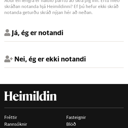
Áður en lengra er haldið þarftu að skrá þig inn. Ertu með
skráðan notanda hjá Heimildinni? Ef þú hefur ekki skráð
notanda geturðu skráð nýjan hér að neðan.
Já, ég er notandi
Nei, ég er ekki notandi
Fréttir
Fasteignir
Rannsóknir
Blöð