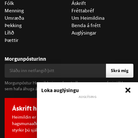
Fólk
Áskrift
Menning
Fréttabréf
Umræða
Um Heimildina
Þekking
Benda á frétt
Lífið
Auglýsingar
Þættir
Morgunpósturinn
Skrá mig
Morgunpóstur Heimildarinnar berst alla morgna og er fyrir öll þau
sem hafa áhuga á fréttum og þjóðfélagsumræðu.
Loka auglýsingu
Áskrift hefur áhrif
Heimildin er í dreifðu eignarhaldi og óháð
hagsmunaaðilum. Með því að kaupa áskrift að Heimildinni
styrkir þú sjálfstæða rannsóknarblaðamennsku.