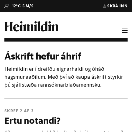
12°C
5 M/S
SKRÁ INN
Áskrift hefur áhrif
Heimildin er í dreifðu eignarhaldi og óháð
hagsmunaaðilum. Með því að kaupa áskrift styrkir
þú sjálfstæða rannsóknarblaðamennsku.
SKREF 2 AF 3
Ertu notandi?