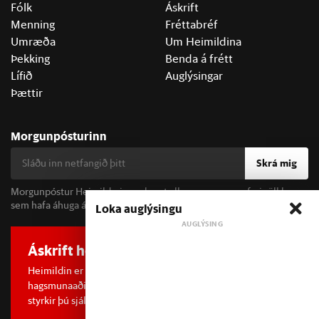
Fólk
Áskrift
Menning
Fréttabréf
Umræða
Um Heimildina
Þekking
Benda á frétt
Lífið
Auglýsingar
Þættir
Morgunpósturinn
Skrá mig
Morgunpóstur Heimildarinnar berst alla morgna og er fyrir öll þau
sem hafa áhuga á fréttum og þjóðfélagsumræðu.
Loka auglýsingu
Áskrift hefur áhrif
Heimildin er í dreifðu eignarhaldi og óháð
hagsmunaaðilum. Með því að kaupa áskrift að Heimildinni
styrkir þú sjálfstæða rannsóknarblaðamennsku.