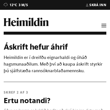
12°C
3 M/S
SKRÁ INN
Áskrift hefur áhrif
Heimildin er í dreifðu eignarhaldi og óháð
hagsmunaaðilum. Með því að kaupa áskrift styrkir
þú sjálfstæða rannsóknarblaðamennsku.
SKREF 2 AF 3
Ertu notandi?