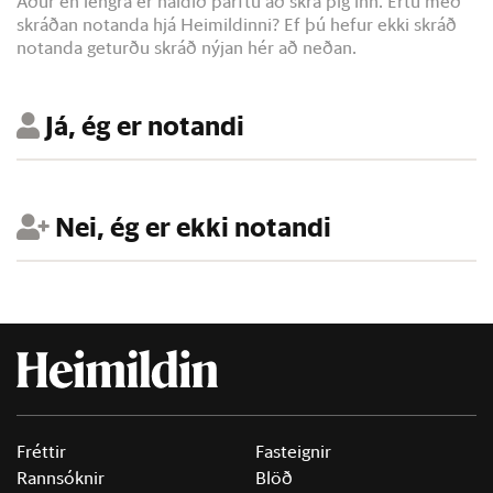
Áður en lengra er haldið þarftu að skrá þig inn. Ertu með
skráðan notanda hjá Heimildinni? Ef þú hefur ekki skráð
notanda geturðu skráð nýjan hér að neðan.
Já, ég er notandi
Nei, ég er ekki notandi
Fréttir
Fasteignir
Rannsóknir
Blöð