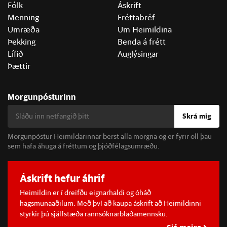
Fólk
Áskrift
Menning
Fréttabréf
Umræða
Um Heimildina
Þekking
Benda á frétt
Lífið
Auglýsingar
Þættir
Morgunpósturinn
Skrá mig
Morgunpóstur Heimildarinnar berst alla morgna og er fyrir öll þau
sem hafa áhuga á fréttum og þjóðfélagsumræðu.
Áskrift hefur áhrif
Heimildin er í dreifðu eignarhaldi og óháð
hagsmunaaðilum. Með því að kaupa áskrift að Heimildinni
styrkir þú sjálfstæða rannsóknarblaðamennsku.