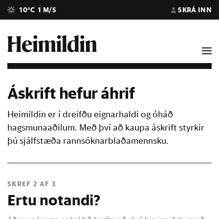
10°C
1 M/S
SKRÁ INN
Áskrift hefur áhrif
Heimildin er í dreifðu eignarhaldi og óháð
hagsmunaaðilum. Með því að kaupa áskrift styrkir
þú sjálfstæða rannsóknarblaðamennsku.
SKREF 2 AF 3
Ertu notandi?