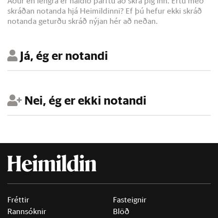
Áður en lengra er haldið þarftu að skrá þig inn. Ertu með
skráðan notanda hjá Heimildinni? Ef þú hefur ekki skráð
notanda geturðu skráð nýjan hér að neðan.
Já, ég er notandi
Nei, ég er ekki notandi
Fréttir
Fasteignir
Rannsóknir
Blöð