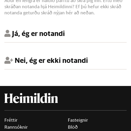
Áður en lengra er haldið þarftu að skrá þig inn. Ertu með
skráðan notanda hjá Heimildinni? Ef þú hefur ekki skráð
notanda geturðu skráð nýjan hér að neðan.
Já, ég er notandi
Nei, ég er ekki notandi
Fréttir
Fasteignir
Rannsóknir
Blöð