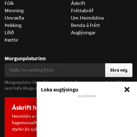
Fólk
Áskrift
Menning
Fréttabréf
Umræða
Um Heimildina
Þekking
Benda á frétt
Lífið
Auglýsingar
Þættir
Morgunpósturinn
Skrá mig
Morgunpóstur Heimildarinnar berst alla morgna og er fyrir öll þau
sem hafa áhuga á fréttum og þjóðfélagsumræðu.
Loka auglýsingu
Áskrift hefur áhrif
Heimildin er í dreifðu eignarhaldi og óháð
hagsmunaaðilum. Með því að kaupa áskrift að Heimildinni
styrkir þú sjálfstæða rannsóknarblaðamennsku.