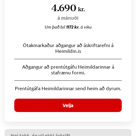
4.690
kr.
á mánuði
Um það bil
1172 kr.
á viku
Ótakmarkaður aðgangur að áskriftarefni á
Heimildin.is
Aðgangur að prentútgáfu Heimildarinnar á
stafrænu formi.
Prentútgáfa Heimildarinnar send heim að dyrum.
Velja
Nei takk, ég vil ekki áskrift