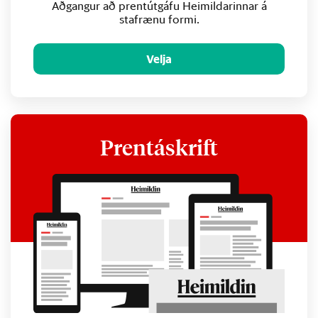
Aðgangur að prentútgáfu Heimildarinnar á
stafrænu formi.
Velja
Prentáskrift