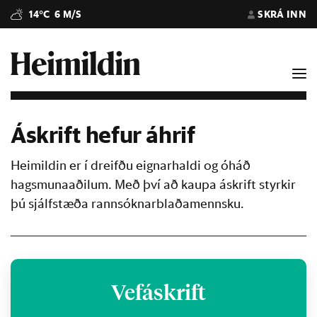
14°C
6 M/S
SKRÁ INN
Áskrift hefur áhrif
Heimildin er í dreifðu eignarhaldi og óháð
hagsmunaaðilum. Með því að kaupa áskrift styrkir
þú sjálfstæða rannsóknarblaðamennsku.
Vefáskrift