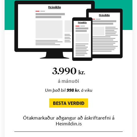
3.990
kr.
á mánuði
Um það bil
998 kr.
á viku
BESTA VERÐIÐ
Ótakmarkaður aðgangur að áskriftarefni á
Heimildin.is