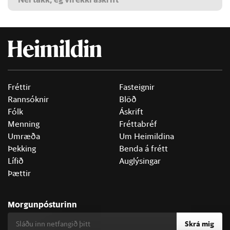
Fréttir
Fasteignir
Rannsóknir
Blöð
Fólk
Áskrift
Menning
Fréttabréf
Umræða
Um Heimildina
Þekking
Benda á frétt
Lífið
Auglýsingar
Þættir
Morgunpósturinn
Skrá mig