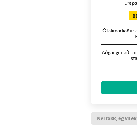
Um þa
B
Ótakmarkaður að
Aðgangur að pre
st
Nei takk, ég vil ek