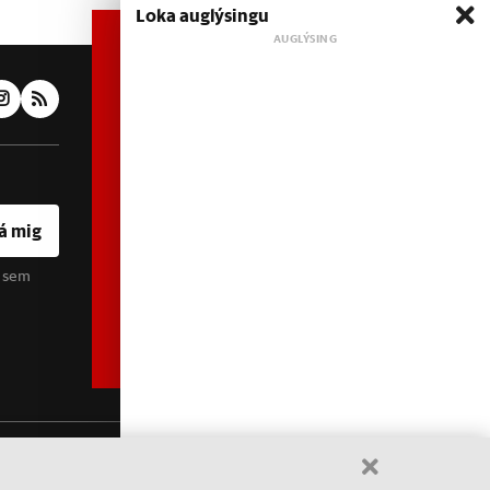
Loka auglýsingu
Áskrift hefur áhrif
Heimildin er í dreifðu
eignarhaldi og óháð
hagsmunaaðilum. Með því að
kaupa áskrift að Heimildinni
styrkir þú sjálfstæða
rannsóknarblaðamennsku.
á mig
u sem
Sjá meira