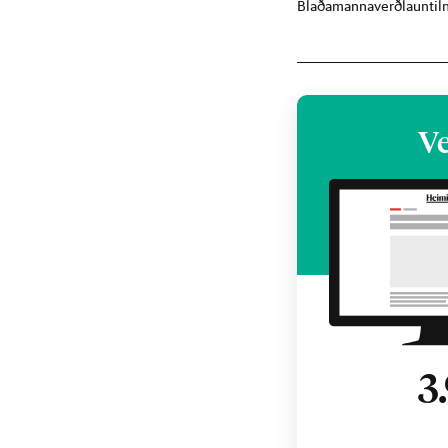
Blaðamannaverðlaun
ti
Ve
3