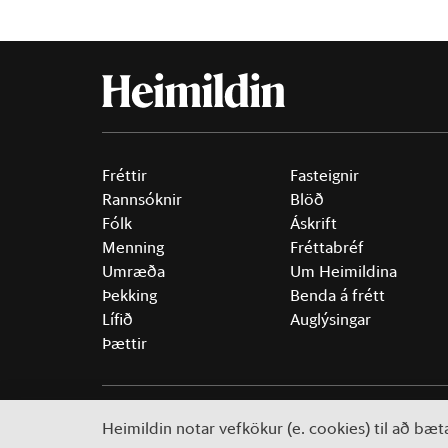
Fréttir
Fasteignir
Rannsóknir
Blöð
Fólk
Áskrift
Menning
Fréttabréf
Umræða
Um Heimildina
Þekking
Benda á frétt
Lífið
Auglýsingar
Þættir
©
2026 Sameinaða útgáfufélagið ehf.
Allur réttur áski
Heimildin notar vefkökur (e. cookies) til að bæ