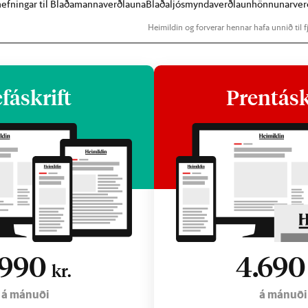
lnefningar til Blaðamannaverðlauna
Blaðaljósmyndaverðlaun
hönnunarver
Heimildin og forverar hennar hafa unnið til fj
fáskrift
Prentásk
.990
4.69
kr.
á mánuði
á mánuði