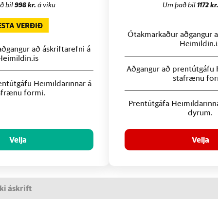
ð bil
998 kr.
á viku
Um það bil
1172 kr
ESTA VERÐIÐ
Ótakmarkaður aðgangur að
Heimildin.i
gangur að áskriftarefni á
Heimildin.is
Aðgangur að prentútgáfu 
stafrænu for
ntútgáfu Heimildarinnar á
afrænu formi.
Prentútgáfa Heimildarinn
dyrum.
Velja
Velja
ki áskrift