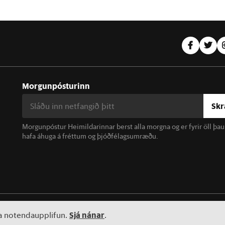
Morgunpósturinn
Skr
Morgunpóstur Heimildarinnar berst alla morgna og er fyrir öll þa
hafa áhuga á fréttum og þjóðfélagsumræðu.
linn. Notkun á efni miðilsins er óheimil án samþykkis.
Sjá nánar
ta notendaupplifun.
.