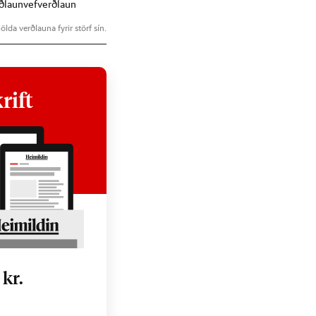
ðlaun
vefverðlaun
ölda verðlauna fyrir störf sín.
rift
0
kr.