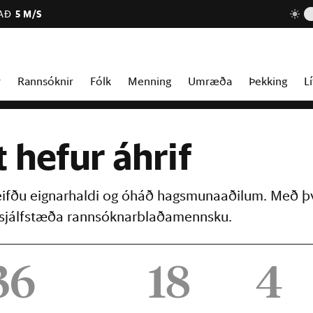
AÐ
5 M/S
r
Rannsóknir
Fólk
Menning
Umræða
Þekking
Lí
t hefur áhrif
reifðu eignarhaldi og óháð hagsmunaaðilum. Með þ
þú sjálfstæða rannsóknarblaðamennsku.
36
18
4