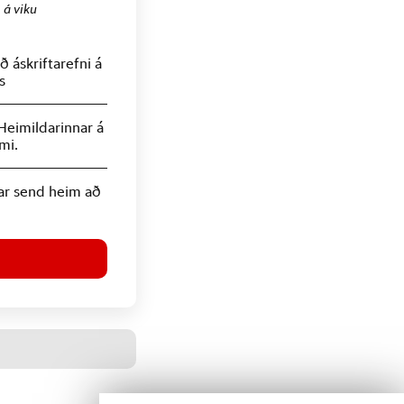
.
á viku
 áskriftarefni á
s
Heimildarinnar á
mi.
ar send heim að