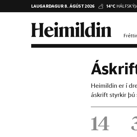
LAUGARDAGUR 8. ÁGÚST 2026
14°C
HÁLFSKÝJ
Frétti
Áskrif
Heimildin er í d
áskrift styrkir 
14