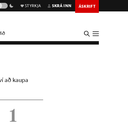
STYRKJA
SKRÁ INN
ÁSKRIFT
fið
ví að kaupa
1