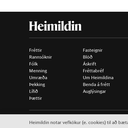
Fréttir
Fasteignir
Rannsóknir
Blöð
Fólk
Áskrift
Menning
Fréttabréf
Umræða
Um Heimildina
Þekking
Benda á frétt
Lífið
Auglýsingar
Þættir
©
2026 Sameinaða útgáfufélagið ehf.
Allur réttur áski
Heimildin notar vefkökur (e. cookies) til að bæ