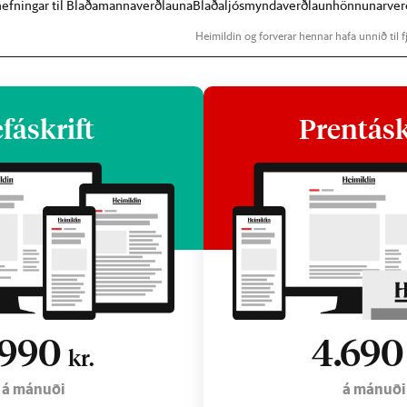
lnefningar til Blaðamannaverðlauna
Blaðaljósmyndaverðlaun
hönnunarver
Heimildin og forverar hennar hafa unnið til fj
fáskrift
Prentásk
.990
4.69
kr.
á mánuði
á mánuði