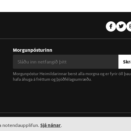
Morgunpósturinn
Skr
Morgunpóstur Heimildarinnar berst alla morgna og er fyrir öll þa
hafa áhuga á fréttum og þjóðfélagsumræðu.
linn. Notkun á efni miðilsins er óheimil án samþykkis.
Sjá nánar
ta notendaupplifun.
.