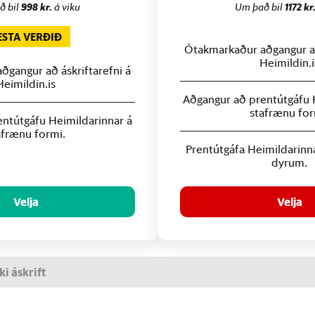
ð bil
998 kr.
á viku
Um það bil
1172 kr
ESTA VERÐIÐ
Ótakmarkaður aðgangur að
Heimildin.i
gangur að áskriftarefni á
Heimildin.is
Aðgangur að prentútgáfu 
stafrænu for
ntútgáfu Heimildarinnar á
afrænu formi.
Prentútgáfa Heimildarinn
dyrum.
Velja
Velja
ki áskrift