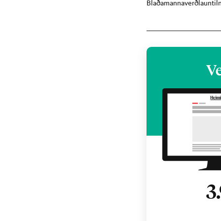
Blaðamannaverðlaun
ti
Ve
3