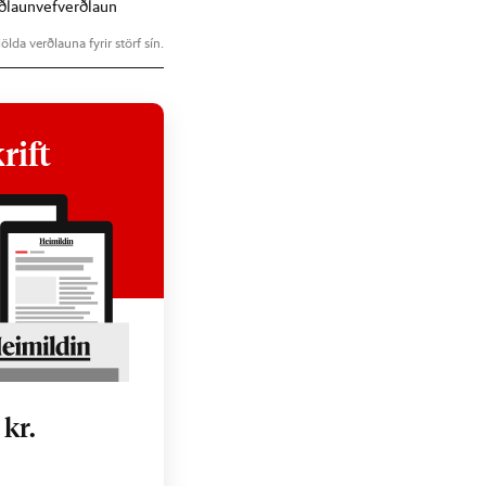
ðlaun
vefverðlaun
ölda verðlauna fyrir störf sín.
rift
0
kr.