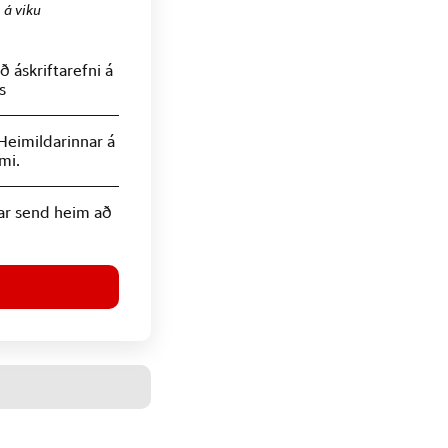
.
á viku
 áskriftarefni á
s
Heimildarinnar á
mi.
ar send heim að