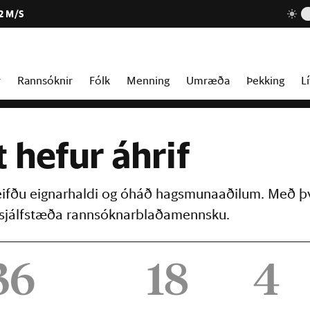
2 M/S
r
Rannsóknir
Fólk
Menning
Umræða
Þekking
Lí
t hefur áhrif
reifðu eignarhaldi og óháð hagsmunaaðilum. Með þ
þú sjálfstæða rannsóknarblaðamennsku.
36
18
4