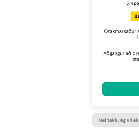
Um þa
B
Ótakmarkaður að
Aðgangur að pre
st
Nei takk, ég vil ek