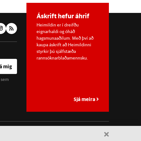
Áskrift hefur áhrif
Heimildin er í dreifðu
eignarhaldi og óháð
hagsmunaaðilum. Með því að
kaupa áskrift að Heimildinni
styrkir þú sjálfstæða
rannsóknarblaðamennsku.
á mig
u sem
Sjá meira