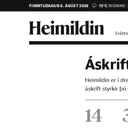
FIMMTUDAGUR 6. ÁGÚST 2026
13°C
RIGNING
Frétti
Áskrif
Heimildin er í d
áskrift styrkir 
14