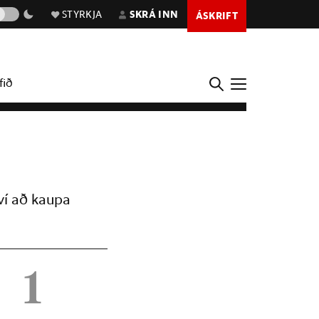
STYRKJA
SKRÁ INN
ÁSKRIFT
fið
ví að kaupa
1