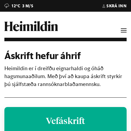
12°C
3 M/S
SKRÁ INN
Áskrift hefur áhrif
Heimildin er í dreifðu eignarhaldi og óháð
hagsmunaaðilum. Með því að kaupa áskrift styrkir
þú sjálfstæða rannsóknarblaðamennsku.
Vefáskrift