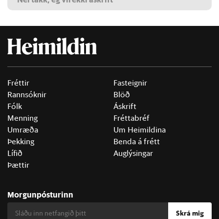
Fréttir
Fasteignir
Rannsóknir
Blöð
Fólk
Áskrift
Menning
Fréttabréf
Umræða
Um Heimildina
Þekking
Benda á frétt
Lífið
Auglýsingar
Þættir
Morgunpósturinn
Skrá mig