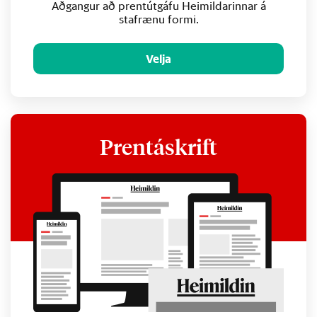
Aðgangur að prentútgáfu Heimildarinnar á
stafrænu formi.
Velja
Prentáskrift