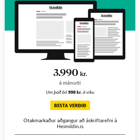
3.990
kr.
á mánuði
Um það bil
998 kr.
á viku
BESTA VERÐIÐ
Ótakmarkaður aðgangur að áskriftarefni á
Heimildin.is