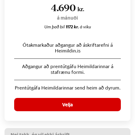
4.690
kr.
á mánuði
Um það bil
1172 kr.
á viku
Ótakmarkaður aðgangur að áskriftarefni á
Heimildin.is
Aðgangur að prentútgáfu Heimildarinnar á
stafrænu formi.
Prentútgáfa Heimildarinnar send heim að dyrum.
Velja
Nei takk, ég vil ekki áskrift