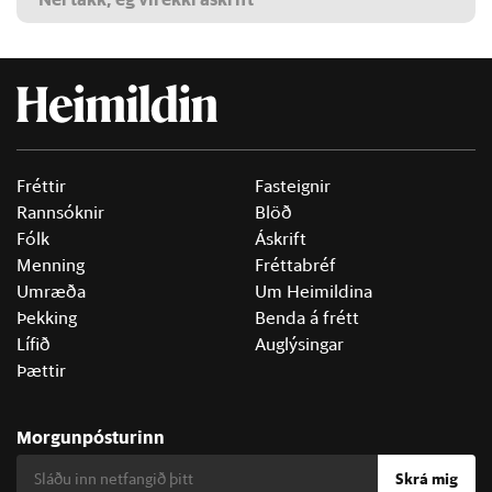
Fréttir
Fasteignir
Rannsóknir
Blöð
Fólk
Áskrift
Menning
Fréttabréf
Umræða
Um Heimildina
Þekking
Benda á frétt
Lífið
Auglýsingar
Þættir
Morgunpósturinn
Skrá mig