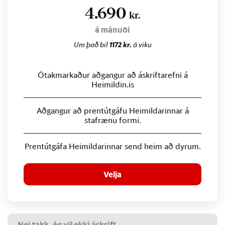
4.690
kr.
á mánuði
Um það bil
1172 kr.
á viku
Ótakmarkaður aðgangur að áskriftarefni á
Heimildin.is
Aðgangur að prentútgáfu Heimildarinnar á
stafrænu formi.
Prentútgáfa Heimildarinnar send heim að dyrum.
Velja
Nei takk, ég vil ekki áskrift