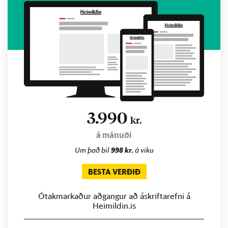
3.990
kr.
á mánuði
Um það bil
998 kr.
á viku
BESTA VERÐIÐ
Ótakmarkaður aðgangur að áskriftarefni á
Heimildin.is