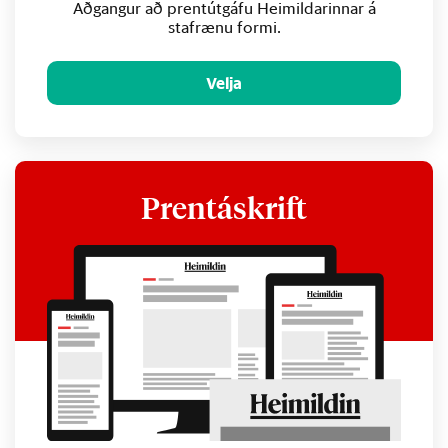
Aðgangur að prentútgáfu Heimildarinnar á
stafrænu formi.
Velja
Prentáskrift