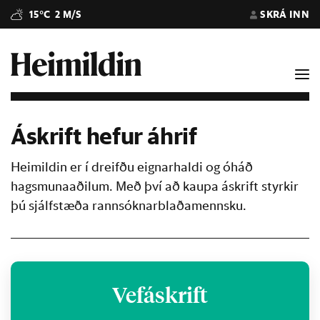
15°C
2 M/S
SKRÁ INN
Áskrift hefur áhrif
Heimildin er í dreifðu eignarhaldi og óháð
hagsmunaaðilum. Með því að kaupa áskrift styrkir
þú sjálfstæða rannsóknarblaðamennsku.
Vefáskrift