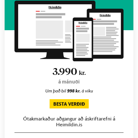
3.990
kr.
á mánuði
Um það bil
998 kr.
á viku
BESTA VERÐIÐ
Ótakmarkaður aðgangur að áskriftarefni á
Heimildin.is