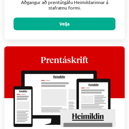
Aðgangur að prentútgáfu Heimildarinnar á
stafrænu formi.
Velja
Prentáskrift