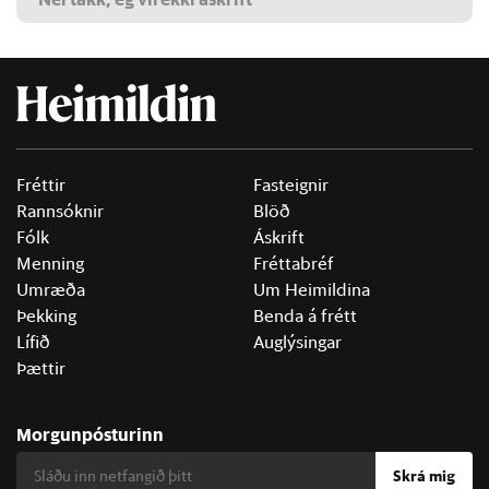
Fréttir
Fasteignir
Rannsóknir
Blöð
Fólk
Áskrift
Menning
Fréttabréf
Umræða
Um Heimildina
Þekking
Benda á frétt
Lífið
Auglýsingar
Þættir
Morgunpósturinn
Skrá mig