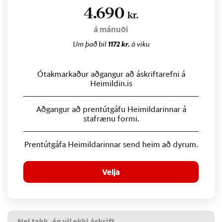
4.690
kr.
á mánuði
Um það bil
1172 kr.
á viku
Ótakmarkaður aðgangur að áskriftarefni á
Heimildin.is
Aðgangur að prentútgáfu Heimildarinnar á
stafrænu formi.
Prentútgáfa Heimildarinnar send heim að dyrum.
Velja
Nei takk, ég vil ekki áskrift