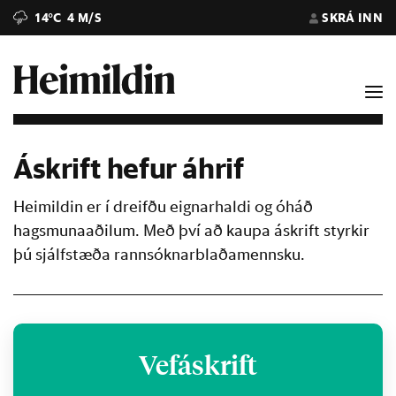
14°C
4 M/S
SKRÁ INN
Áskrift hefur áhrif
Heimildin er í dreifðu eignarhaldi og óháð
hagsmunaaðilum. Með því að kaupa áskrift styrkir
þú sjálfstæða rannsóknarblaðamennsku.
Vefáskrift