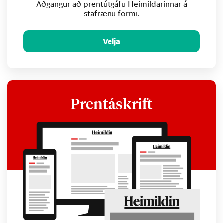
Aðgangur að prentútgáfu Heimildarinnar á
stafrænu formi.
Velja
Prentáskrift