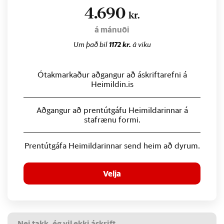
4.690
kr.
á mánuði
Um það bil
1172 kr.
á viku
Ótakmarkaður aðgangur að áskriftarefni á
Heimildin.is
Aðgangur að prentútgáfu Heimildarinnar á
stafrænu formi.
Prentútgáfa Heimildarinnar send heim að dyrum.
Velja
Nei takk, ég vil ekki áskrift