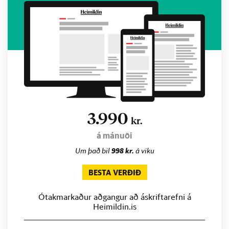
3.990
kr.
á mánuði
Um það bil
998 kr.
á viku
BESTA VERÐIÐ
Ótakmarkaður aðgangur að áskriftarefni á
Heimildin.is