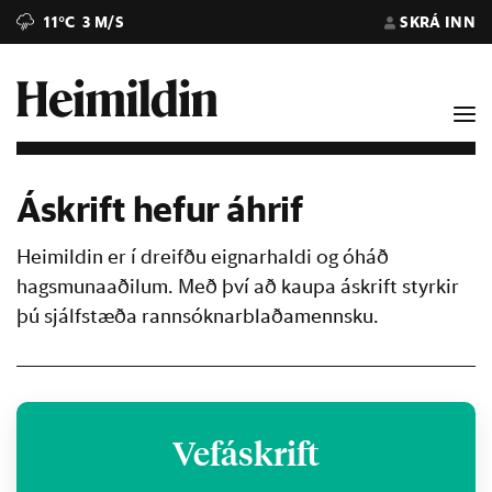
11°C
3 M/S
SKRÁ INN
Áskrift hefur áhrif
Heimildin er í dreifðu eignarhaldi og óháð
hagsmunaaðilum. Með því að kaupa áskrift styrkir
þú sjálfstæða rannsóknarblaðamennsku.
Vefáskrift