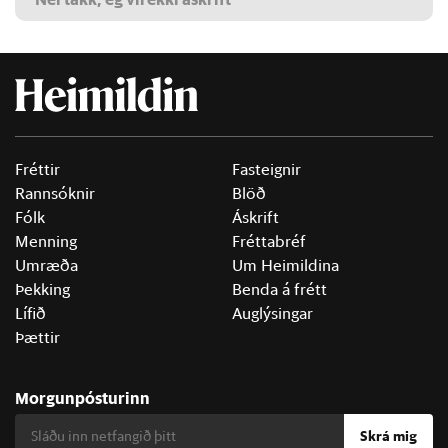
Fréttir
Fasteignir
Rannsóknir
Blöð
Fólk
Áskrift
Menning
Fréttabréf
Umræða
Um Heimildina
Þekking
Benda á frétt
Lífið
Auglýsingar
Þættir
Morgunpósturinn
Skrá mig