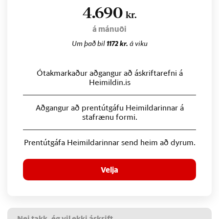
4.690
kr.
á mánuði
Um það bil
1172 kr.
á viku
Ótakmarkaður aðgangur að áskriftarefni á
Heimildin.is
Aðgangur að prentútgáfu Heimildarinnar á
stafrænu formi.
Prentútgáfa Heimildarinnar send heim að dyrum.
Velja
Nei takk, ég vil ekki áskrift