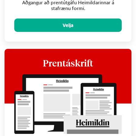
Aðgangur að prentútgáfu Heimildarinnar á
stafrænu formi.
Velja
Prentáskrift