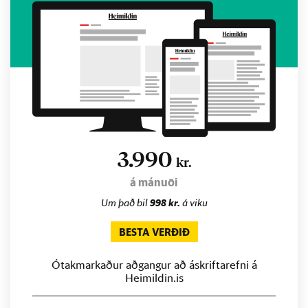
3.990
kr.
á mánuði
Um það bil
998 kr.
á viku
BESTA VERÐIÐ
Ótakmarkaður aðgangur að áskriftarefni á
Heimildin.is