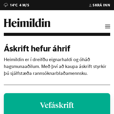
14°C
4 M/S
SKRÁ INN
Áskrift hefur áhrif
Heimildin er í dreifðu eignarhaldi og óháð
hagsmunaaðilum. Með því að kaupa áskrift styrkir
þú sjálfstæða rannsóknarblaðamennsku.
Vefáskrift