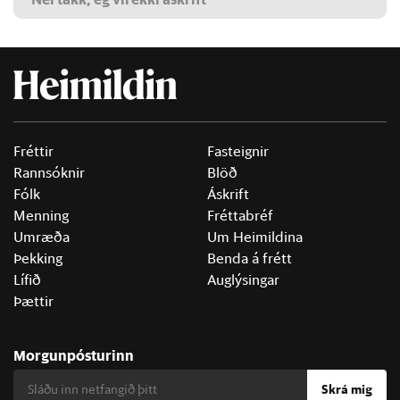
Fréttir
Fasteignir
Rannsóknir
Blöð
Fólk
Áskrift
Menning
Fréttabréf
Umræða
Um Heimildina
Þekking
Benda á frétt
Lífið
Auglýsingar
Þættir
Morgunpósturinn
Skrá mig