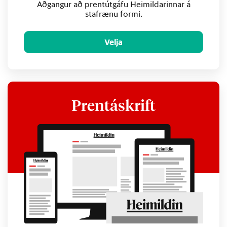
Aðgangur að prentútgáfu Heimildarinnar á
stafrænu formi.
Velja
Prentáskrift