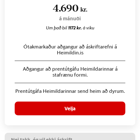
4.690
kr.
á mánuði
Um það bil
1172 kr.
á viku
Ótakmarkaður aðgangur að áskriftarefni á
Heimildin.is
Aðgangur að prentútgáfu Heimildarinnar á
stafrænu formi.
Prentútgáfa Heimildarinnar send heim að dyrum.
Velja
Nei takk, ég vil ekki áskrift