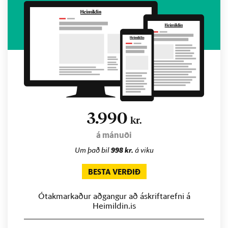
3.990
kr.
á mánuði
Um það bil
998 kr.
á viku
BESTA VERÐIÐ
Ótakmarkaður aðgangur að áskriftarefni á
Heimildin.is