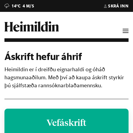
14°C
4 M/S
SKRÁ INN
Áskrift hefur áhrif
Heimildin er í dreifðu eignarhaldi og óháð
hagsmunaaðilum. Með því að kaupa áskrift styrkir
þú sjálfstæða rannsóknarblaðamennsku.
Vefáskrift