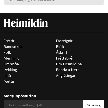
Fréttir
Fasteignir
Rannsóknir
Blöð
Fólk
Áskrift
Menning
Fréttabréf
Umræða
Um Heimildina
Þekking
Benda á frétt
Lífið
Auglýsingar
Þættir
Morgunpósturinn
Skrá mig