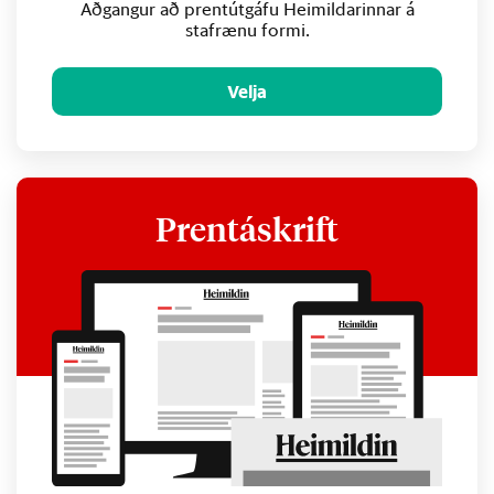
Aðgangur að prentútgáfu Heimildarinnar á
stafrænu formi.
Velja
Prentáskrift