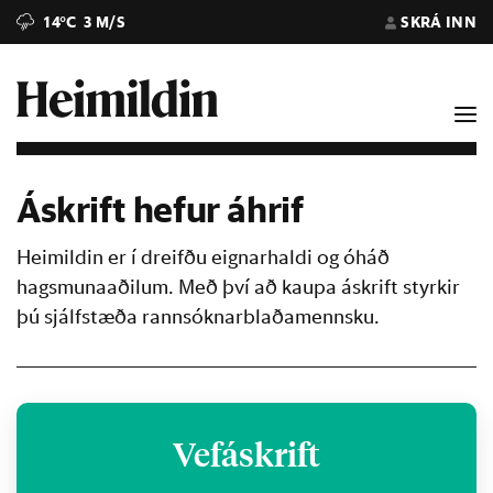
14°C
3 M/S
SKRÁ INN
Áskrift hefur áhrif
Heimildin er í dreifðu eignarhaldi og óháð
hagsmunaaðilum. Með því að kaupa áskrift styrkir
þú sjálfstæða rannsóknarblaðamennsku.
Vefáskrift