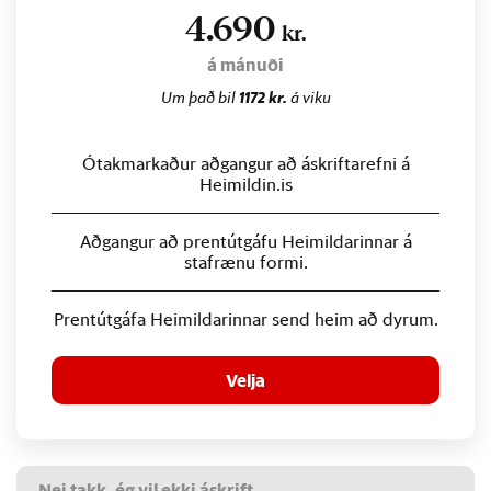
4.690
kr.
á mánuði
Um það bil
1172 kr.
á viku
Ótakmarkaður aðgangur að áskriftarefni á
Heimildin.is
Aðgangur að prentútgáfu Heimildarinnar á
stafrænu formi.
Prentútgáfa Heimildarinnar send heim að dyrum.
Velja
Nei takk, ég vil ekki áskrift