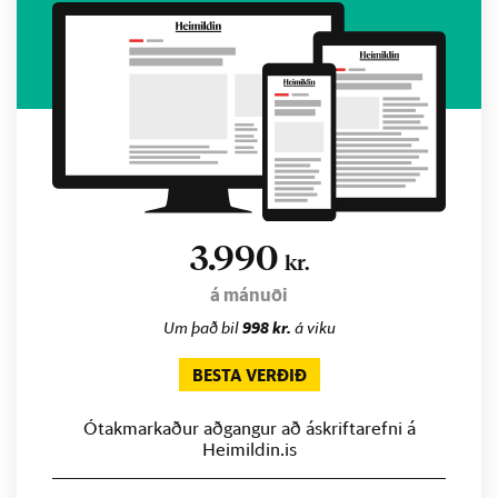
3.990
kr.
á mánuði
Um það bil
998 kr.
á viku
BESTA VERÐIÐ
Ótakmarkaður aðgangur að áskriftarefni á
Heimildin.is