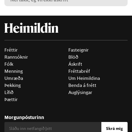
Fréttir
Fasteignir
Rannsóknir
Blöð
Fólk
Áskrift
Menning
Fréttabréf
Umræða
Um Heimildina
Þekking
Benda á frétt
Lífið
Auglýsingar
Þættir
Morgunpósturinn
Skrá mig