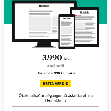
3.990
kr.
á mánuði
Um það bil
998 kr.
á viku
BESTA VERÐIÐ
Ótakmarkaður aðgangur að áskriftarefni á
Heimildin.is