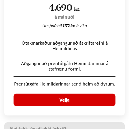
4.690
kr.
á mánuði
Um það bil
1172 kr.
á viku
Ótakmarkaður aðgangur að áskriftarefni á
Heimildin.is
Aðgangur að prentútgáfu Heimildarinnar á
stafrænu formi.
Prentútgáfa Heimildarinnar send heim að dyrum.
Velja
Nei takk, ég vil ekki áskrift