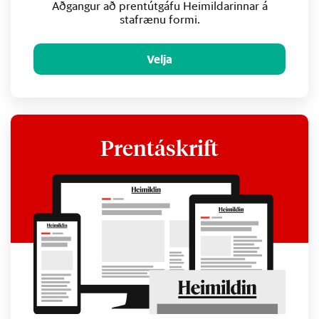
Aðgangur að prentútgáfu Heimildarinnar á
stafrænu formi.
Velja
Prentáskrift