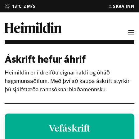
13°C
2 M/S
SKRÁ INN
Áskrift hefur áhrif
Heimildin er í dreifðu eignarhaldi og óháð
hagsmunaaðilum. Með því að kaupa áskrift styrkir
þú sjálfstæða rannsóknarblaðamennsku.
Vefáskrift