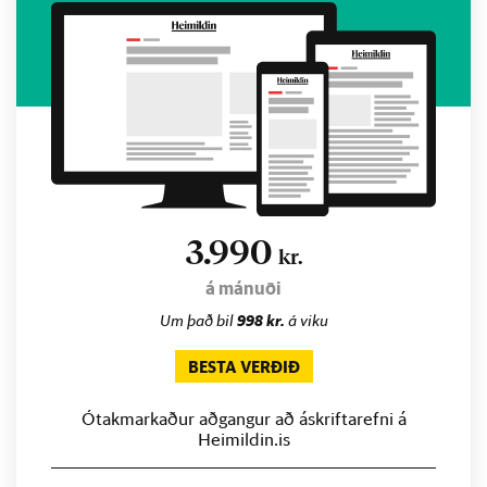
3.990
kr.
á mánuði
Um það bil
998 kr.
á viku
BESTA VERÐIÐ
Ótakmarkaður aðgangur að áskriftarefni á
Heimildin.is