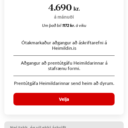
4.690
kr.
á mánuði
Um það bil
1172 kr.
á viku
Ótakmarkaður aðgangur að áskriftarefni á
Heimildin.is
Aðgangur að prentútgáfu Heimildarinnar á
stafrænu formi.
Prentútgáfa Heimildarinnar send heim að dyrum.
Velja
Nei takk, ég vil ekki áskrift