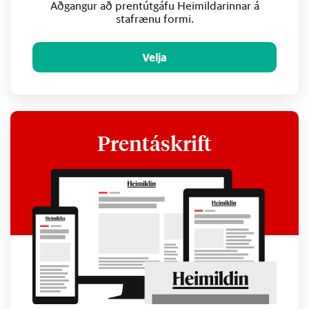
Aðgangur að prentútgáfu Heimildarinnar á
stafrænu formi.
Velja
Prentáskrift