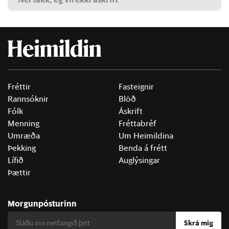
Fréttir
Fasteignir
Rannsóknir
Blöð
Fólk
Áskrift
Menning
Fréttabréf
Umræða
Um Heimildina
Þekking
Benda á frétt
Lífið
Auglýsingar
Þættir
Morgunpósturinn
Skrá mig