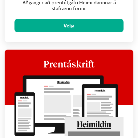
Aðgangur að prentútgáfu Heimildarinnar á
stafrænu formi.
Velja
Prentáskrift