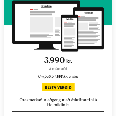
3.990
kr.
á mánuði
Um það bil
998 kr.
á viku
BESTA VERÐIÐ
Ótakmarkaður aðgangur að áskriftarefni á
Heimildin.is