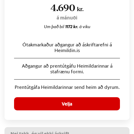
4.690
kr.
á mánuði
Um það bil
1172 kr.
á viku
Ótakmarkaður aðgangur að áskriftarefni á
Heimildin.is
Aðgangur að prentútgáfu Heimildarinnar á
stafrænu formi.
Prentútgáfa Heimildarinnar send heim að dyrum.
Velja
Nei takk, ég vil ekki áskrift