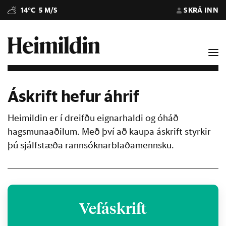
14°C
5 M/S
SKRÁ INN
Áskrift hefur áhrif
Heimildin er í dreifðu eignarhaldi og óháð
hagsmunaaðilum. Með því að kaupa áskrift styrkir
þú sjálfstæða rannsóknarblaðamennsku.
Vefáskrift