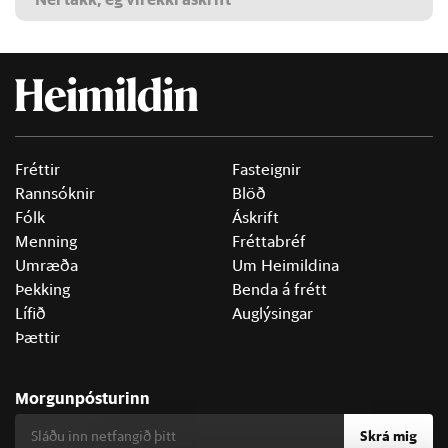
Fréttir
Fasteignir
Rannsóknir
Blöð
Fólk
Áskrift
Menning
Fréttabréf
Umræða
Um Heimildina
Þekking
Benda á frétt
Lífið
Auglýsingar
Þættir
Morgunpósturinn
Skrá mig