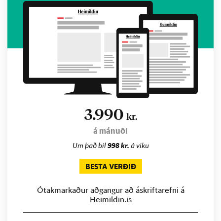
3.990
kr.
á mánuði
Um það bil
998 kr.
á viku
BESTA VERÐIÐ
Ótakmarkaður aðgangur að áskriftarefni á
Heimildin.is