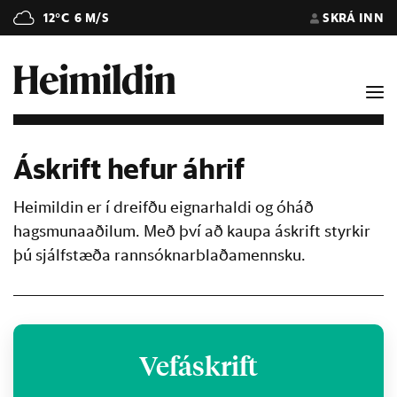
12°C
6 M/S
SKRÁ INN
Áskrift hefur áhrif
Heimildin er í dreifðu eignarhaldi og óháð
hagsmunaaðilum. Með því að kaupa áskrift styrkir
þú sjálfstæða rannsóknarblaðamennsku.
Vefáskrift