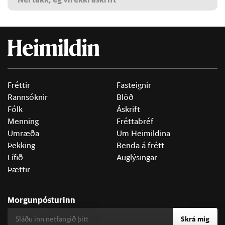
Fréttir
Fasteignir
Rannsóknir
Blöð
Fólk
Áskrift
Menning
Fréttabréf
Umræða
Um Heimildina
Þekking
Benda á frétt
Lífið
Auglýsingar
Þættir
Morgunpósturinn
Skrá mig