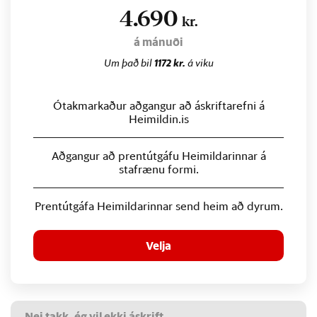
4.690
kr.
á mánuði
Um það bil
1172 kr.
á viku
Ótakmarkaður aðgangur að áskriftarefni á
Heimildin.is
Aðgangur að prentútgáfu Heimildarinnar á
stafrænu formi.
Prentútgáfa Heimildarinnar send heim að dyrum.
Velja
Nei takk, ég vil ekki áskrift