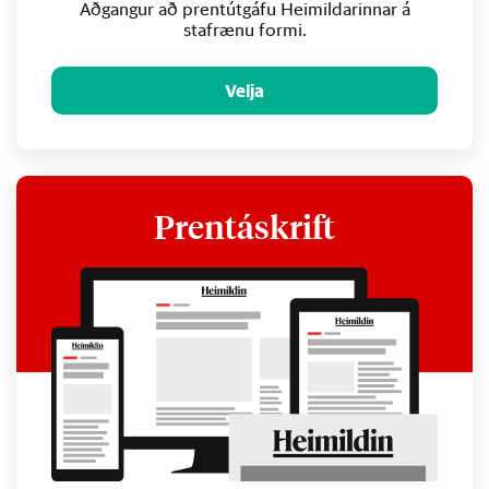
Aðgangur að prentútgáfu Heimildarinnar á
stafrænu formi.
Velja
Prentáskrift