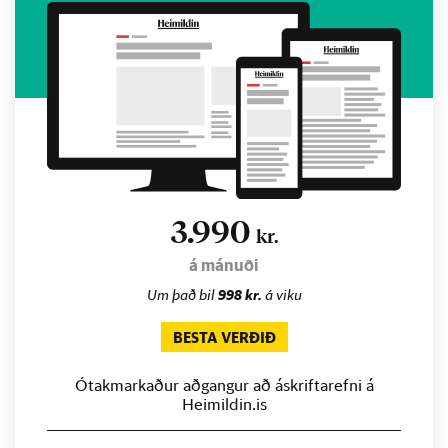
3.990
kr.
á mánuði
Um það bil
998 kr.
á viku
BESTA VERÐIÐ
Ótakmarkaður aðgangur að áskriftarefni á
Heimildin.is