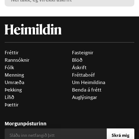
Fréttir
Fasteignir
Rannsóknir
Blöð
Fólk
Áskrift
Menning
Fréttabréf
Umræða
Um Heimildina
Þekking
Benda á frétt
Lífið
Auglýsingar
Þættir
Morgunpósturinn
Skrá mig