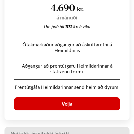
4.690
kr.
á mánuði
Um það bil
1172 kr.
á viku
Ótakmarkaður aðgangur að áskriftarefni á
Heimildin.is
Aðgangur að prentútgáfu Heimildarinnar á
stafrænu formi.
Prentútgáfa Heimildarinnar send heim að dyrum.
Velja
Nei takk, ég vil ekki áskrift