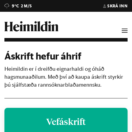
9°C
2 M/S
SKRÁ INN
Áskrift hefur áhrif
Heimildin er í dreifðu eignarhaldi og óháð
hagsmunaaðilum. Með því að kaupa áskrift styrkir
þú sjálfstæða rannsóknarblaðamennsku.
Vefáskrift