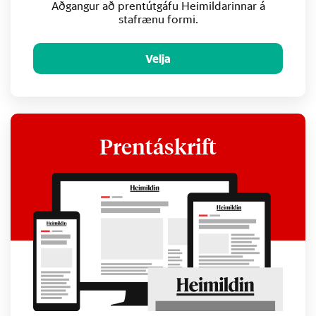
Aðgangur að prentútgáfu Heimildarinnar á
stafrænu formi.
Velja
Prentáskrift