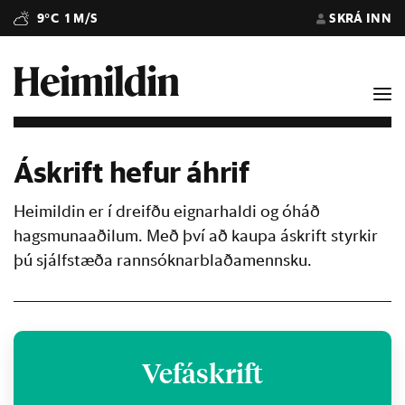
9°C
1 M/S
SKRÁ INN
Áskrift hefur áhrif
Heimildin er í dreifðu eignarhaldi og óháð
hagsmunaaðilum. Með því að kaupa áskrift styrkir
þú sjálfstæða rannsóknarblaðamennsku.
Vefáskrift