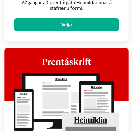
Aðgangur að prentútgáfu Heimildarinnar á
stafrænu formi.
Velja
Prentáskrift