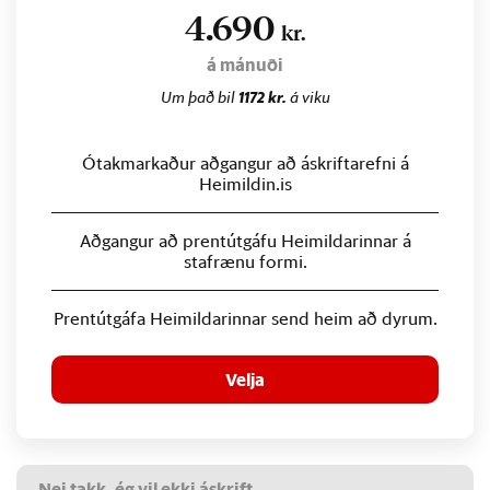
4.690
kr.
á mánuði
Um það bil
1172 kr.
á viku
Ótakmarkaður aðgangur að áskriftarefni á
Heimildin.is
Aðgangur að prentútgáfu Heimildarinnar á
stafrænu formi.
Prentútgáfa Heimildarinnar send heim að dyrum.
Velja
Nei takk, ég vil ekki áskrift