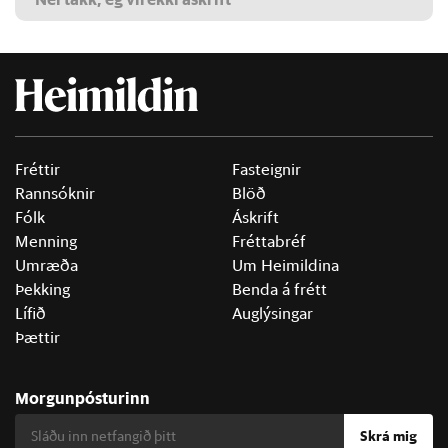
Fréttir
Fasteignir
Rannsóknir
Blöð
Fólk
Áskrift
Menning
Fréttabréf
Umræða
Um Heimildina
Þekking
Benda á frétt
Lífið
Auglýsingar
Þættir
Morgunpósturinn
Skrá mig