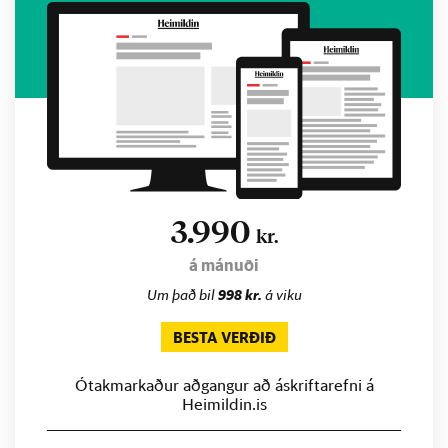
3.990
kr.
á mánuði
Um það bil
998 kr.
á viku
BESTA VERÐIÐ
Ótakmarkaður aðgangur að áskriftarefni á
Heimildin.is