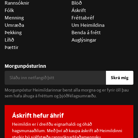
Rannsóknir
Blöð
Fólk
Áskrift
Menning
Fréttabréf
Umræða
Um Heimildina
Þekking
Benda á frétt
Lífið
Auglýsingar
Þættir
Morgunpósturinn
Skrá mig
Morgunpóstur Heimildarinnar berst alla morgna og er fyrir öll þau
sem hafa áhuga á fréttum og þjóðfélagsumræðu.
Áskrift hefur áhrif
Heimildin er í dreifðu eignarhaldi og óháð
hagsmunaaðilum. Með því að kaupa áskrift að Heimildinni
styrkir þú sjálfstæða rannsóknarblaðamennsku.