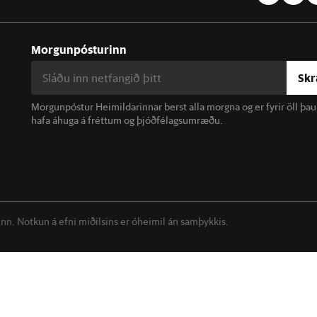
Morgunpósturinn
Skr
Morgunpóstur Heimildarinnar berst alla morgna og er fyrir öll þa
hafa áhuga á fréttum og þjóðfélagsumræðu.
linn. Notkun á efni miðilsins er óheimil án samþykkis.