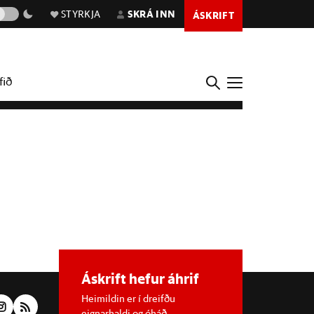
STYRKJA
SKRÁ INN
ÁSKRIFT
fið
Áskrift hefur áhrif
Heimildin er í dreifðu
eignarhaldi og óháð