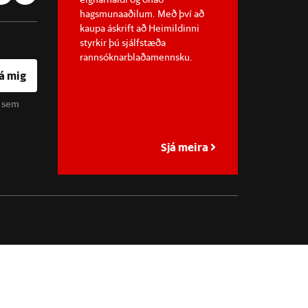
hagsmunaaðilum. Með því að
kaupa áskrift að Heimildinni
styrkir þú sjálfstæða
rannsóknarblaðamennsku.
á mig
u sem
Sjá meira