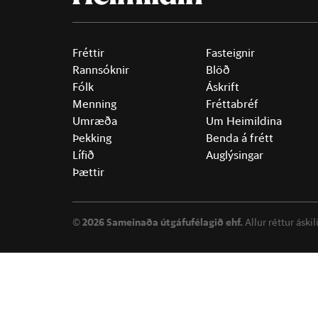
Fréttir
Fasteignir
Rannsóknir
Blöð
Fólk
Áskrift
Menning
Fréttabréf
Umræða
Um Heimildina
Þekking
Benda á frétt
Lífið
Auglýsingar
Þættir
©
2026 Sameinaða útgáfufélagið ehf.
Allur réttur áski