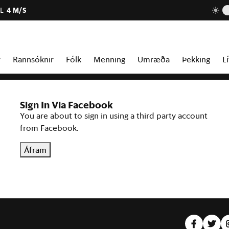
L
4 M/S
r
Rannsóknir
Fólk
Menning
Umræða
Þekking
Lí
Sign In Via Facebook
You are about to sign in using a third party account
from Facebook.
Áfram