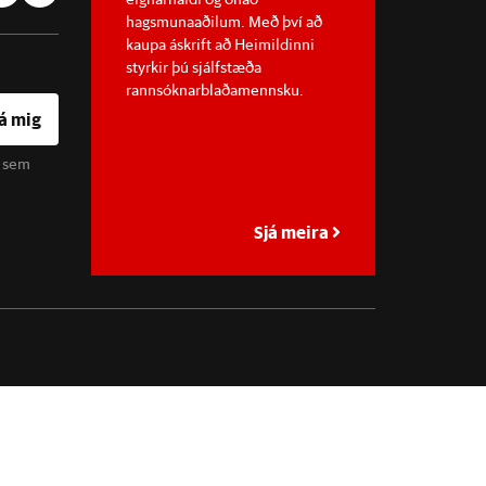
hagsmunaaðilum. Með því að
kaupa áskrift að Heimildinni
styrkir þú sjálfstæða
rannsóknarblaðamennsku.
á mig
u sem
Sjá meira