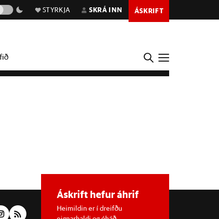
STYRKJA
SKRÁ INN
ÁSKRIFT
fið
Áskrift hefur áhrif
Heimildin er í dreifðu
eignarhaldi og óháð