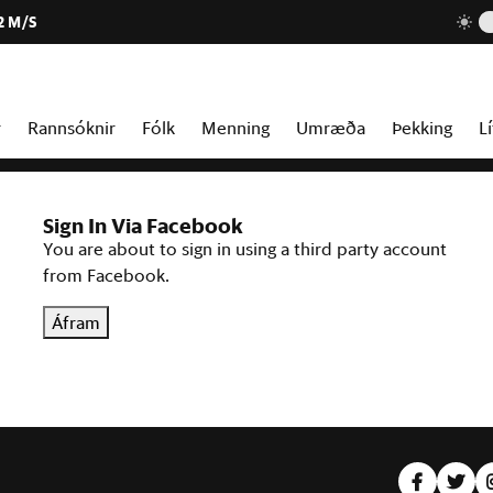
2 M/S
r
Rannsóknir
Fólk
Menning
Umræða
Þekking
Lí
Sign In Via Facebook
You are about to sign in using a third party account
from Facebook.
Áfram