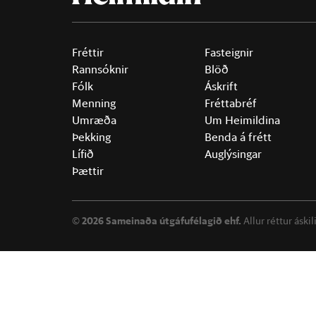
Fréttir
Fasteignir
Rannsóknir
Blöð
Fólk
Áskrift
Menning
Fréttabréf
Umræða
Um Heimildina
Þekking
Benda á frétt
Lífið
Auglýsingar
Þættir
©
2026 Sameinaða útgáfufélagið ehf.
Allur réttur áski