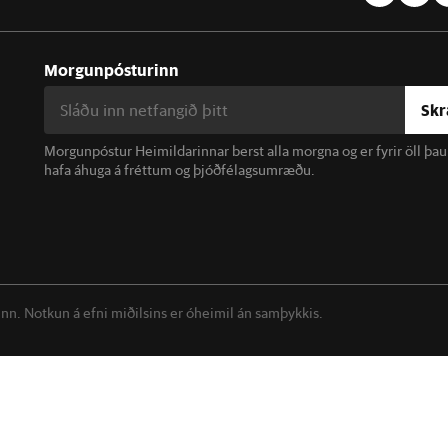
Morgunpósturinn
Skr
Morgunpóstur Heimildarinnar berst alla morgna og er fyrir öll þa
hafa áhuga á fréttum og þjóðfélagsumræðu.
linn. Notkun á efni miðilsins er óheimil án samþykkis.