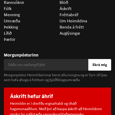
Rannsóknir
Blöð
Fólk
Áskrift
Menning
Fréttabréf
Umræða
Um Heimildina
Þekking
Benda á frétt
Lífið
Auglýsingar
Þættir
Morgunpósturinn
Skrá mig
Morgunpóstur Heimildarinnar berst alla morgna og er fyrir öll þau
sem hafa áhuga á fréttum og þjóðfélagsumræðu.
Áskrift hefur áhrif
Heimildin er í dreifðu eignarhaldi og óháð
hagsmunaaðilum. Með því að kaupa áskrift að Heimildinni
styrkir þú sjálfstæða rannsóknarblaðamennsku.