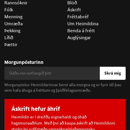
Rannsóknir
Blöð
Fólk
Áskrift
Menning
Fréttabréf
Umræða
Um Heimildina
Þekking
Benda á frétt
Lífið
Auglýsingar
Þættir
Morgunpósturinn
Skrá mig
Morgunpóstur Heimildarinnar berst alla morgna og er fyrir öll þau
sem hafa áhuga á fréttum og þjóðfélagsumræðu.
Áskrift hefur áhrif
Heimildin er í dreifðu eignarhaldi og óháð
hagsmunaaðilum. Með því að kaupa áskrift að Heimildinni
styrkir þú sjálfstæða rannsóknarblaðamennsku.