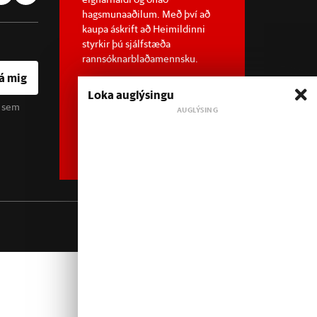
hagsmunaaðilum. Með því að
kaupa áskrift að Heimildinni
styrkir þú sjálfstæða
rannsóknarblaðamennsku.
á mig
Loka auglýsingu
u sem
Sjá meira