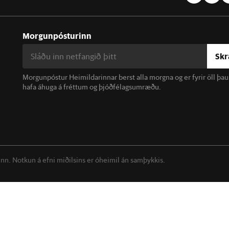
Morgunpósturinn
Skr
Morgunpóstur Heimildarinnar berst alla morgna og er fyrir öll þa
hafa áhuga á fréttum og þjóðfélagsumræðu.
linn. Notkun á efni miðilsins er óheimil án samþykkis.