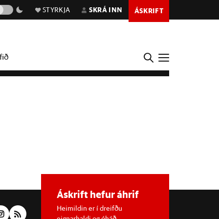
STYRKJA
SKRÁ INN
ÁSKRIFT
fið
Áskrift hefur áhrif
Heimildin er í dreifðu
eignarhaldi og óháð