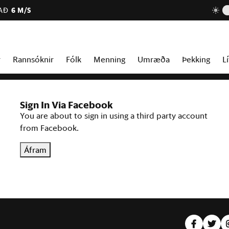
AÐ
6 M/S
r
Rannsóknir
Fólk
Menning
Umræða
Þekking
Lí
Sign In Via Facebook
You are about to sign in using a third party account
from Facebook.
Áfram