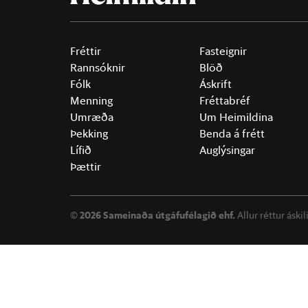
Fréttir
Fasteignir
Rannsóknir
Blöð
Fólk
Áskrift
Menning
Fréttabréf
Umræða
Um Heimildina
Þekking
Benda á frétt
Lífið
Auglýsingar
Þættir
©
2026 Sameinaða útgáfufélagið ehf.
Allur réttur áski