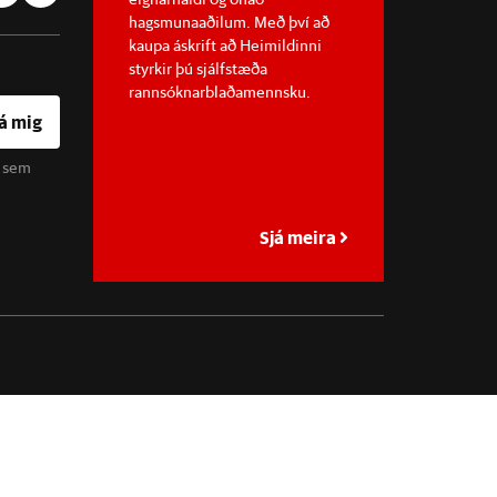
hagsmunaaðilum. Með því að
kaupa áskrift að Heimildinni
styrkir þú sjálfstæða
rannsóknarblaðamennsku.
á mig
u sem
Sjá meira