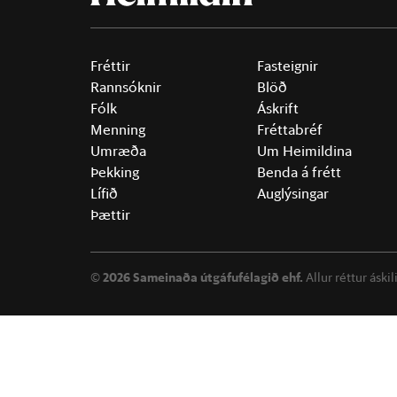
Fréttir
Fasteignir
Rannsóknir
Blöð
Fólk
Áskrift
Menning
Fréttabréf
Umræða
Um Heimildina
Þekking
Benda á frétt
Lífið
Auglýsingar
Þættir
©
2026 Sameinaða útgáfufélagið ehf.
Allur réttur áski