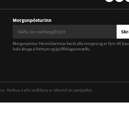
Morgunpósturinn
Skr
Morgunpóstur Heimildarinnar berst alla morgna og er fyrir öll þa
hafa áhuga á fréttum og þjóðfélagsumræðu.
linn. Notkun á efni miðilsins er óheimil án samþykkis.