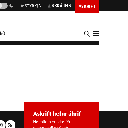
STYRKJA
SKRÁ INN
ÁSKRIFT
fið
Áskrift hefur áhrif
Heimildin er í dreifðu
eignarhaldi og óháð