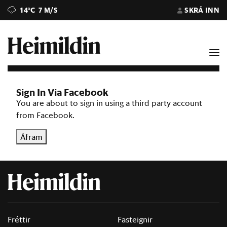
14°C
7 M/S
SKRÁ INN
Sign In Via Facebook
You are about to sign in using a third party account
from Facebook.
Áfram
Fréttir
Fasteignir