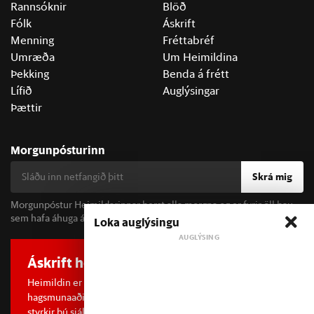
Rannsóknir
Blöð
Fólk
Áskrift
Menning
Fréttabréf
Umræða
Um Heimildina
Þekking
Benda á frétt
Lífið
Auglýsingar
Þættir
Morgunpósturinn
Skrá mig
Morgunpóstur Heimildarinnar berst alla morgna og er fyrir öll þau
sem hafa áhuga á fréttum og þjóðfélagsumræðu.
Loka auglýsingu
Áskrift hefur áhrif
Heimildin er í dreifðu eignarhaldi og óháð
hagsmunaaðilum. Með því að kaupa áskrift að Heimildinni
styrkir þú sjálfstæða rannsóknarblaðamennsku.