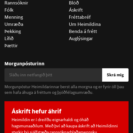
Rannsóknir
Blöð
Fólk
Áskrift
Menning
Fréttabréf
Umræða
Um Heimildina
Þekking
Benda á frétt
Lífið
Auglýsingar
Þættir
Morgunpósturinn
Skrá mig
Morgunpóstur Heimildarinnar berst alla morgna og er fyrir öll þau
sem hafa áhuga á fréttum og þjóðfélagsumræðu.
Áskrift hefur áhrif
Heimildin er í dreifðu eignarhaldi og óháð
hagsmunaaðilum. Með því að kaupa áskrift að Heimildinni
styrkir þú sjálfstæða rannsóknarblaðamennsku.