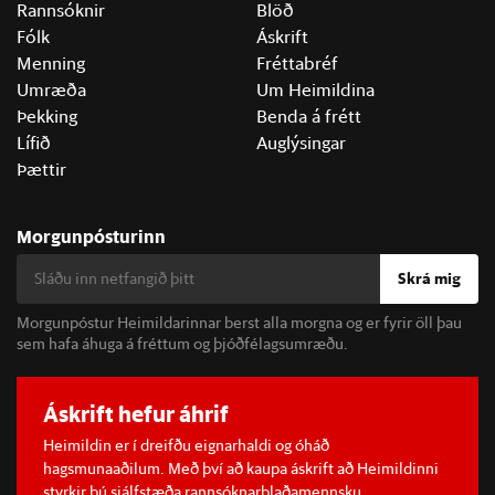
Rannsóknir
Blöð
Fólk
Áskrift
Menning
Fréttabréf
Umræða
Um Heimildina
Þekking
Benda á frétt
Lífið
Auglýsingar
Þættir
Morgunpósturinn
Skrá mig
Morgunpóstur Heimildarinnar berst alla morgna og er fyrir öll þau
sem hafa áhuga á fréttum og þjóðfélagsumræðu.
Áskrift hefur áhrif
Heimildin er í dreifðu eignarhaldi og óháð
hagsmunaaðilum. Með því að kaupa áskrift að Heimildinni
styrkir þú sjálfstæða rannsóknarblaðamennsku.