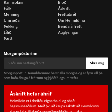
Rannsóknir
Blöð
Fólk
Áskrift
Menning
Fréttabréf
Umræða
Um Heimildina
Þekking
Benda á frétt
Lífið
Auglýsingar
Þættir
Morgunpósturinn
Skrá mig
Morgunpóstur Heimildarinnar berst alla morgna og er fyrir öll þau
sem hafa áhuga á fréttum og þjóðfélagsumræðu.
Áskrift hefur áhrif
Heimildin er í dreifðu eignarhaldi og óháð
hagsmunaaðilum. Með því að kaupa áskrift að Heimildinni
styrkir þú sjálfstæða rannsóknarblaðamennsku.