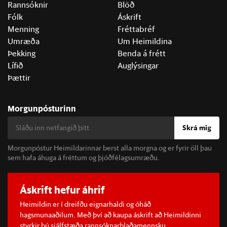
Rannsóknir
Blöð
Fólk
Áskrift
Menning
Fréttabréf
Umræða
Um Heimildina
Þekking
Benda á frétt
Lífið
Auglýsingar
Þættir
Morgunpósturinn
Skrá mig
Morgunpóstur Heimildarinnar berst alla morgna og er fyrir öll þau
sem hafa áhuga á fréttum og þjóðfélagsumræðu.
Áskrift hefur áhrif
Heimildin er í dreifðu eignarhaldi og óháð
hagsmunaaðilum. Með því að kaupa áskrift að Heimildinni
styrkir þú sjálfstæða rannsóknarblaðamennsku.