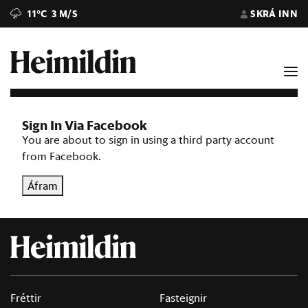
11°C
3 M/S
SKRÁ INN
Sign In Via Facebook
You are about to sign in using a third party account
from Facebook.
Áfram
Fréttir
Fasteignir