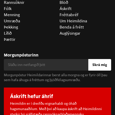
Rannsóknir
Blöð
Fólk
Áskrift
Menning
Fréttabréf
Umræða
Um Heimildina
Þekking
Benda á frétt
Lífið
Auglýsingar
Þættir
Morgunpósturinn
Skrá mig
Morgunpóstur Heimildarinnar berst alla morgna og er fyrir öll þau
sem hafa áhuga á fréttum og þjóðfélagsumræðu.
Áskrift hefur áhrif
Heimildin er í dreifðu eignarhaldi og óháð
hagsmunaaðilum. Með því að kaupa áskrift að Heimildinni
styrkir þú sjálfstæða rannsóknarblaðamennsku.