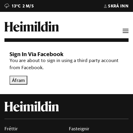
13°C
2 M/S
SKRÁ INN
Sign In Via Facebook
You are about to sign in using a third party account
from Facebook.
Áfram
Fréttir
Fasteignir