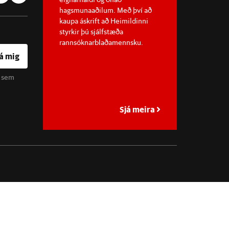
hagsmunaaðilum. Með því að
kaupa áskrift að Heimildinni
styrkir þú sjálfstæða
rannsóknarblaðamennsku.
á mig
u sem
Sjá meira