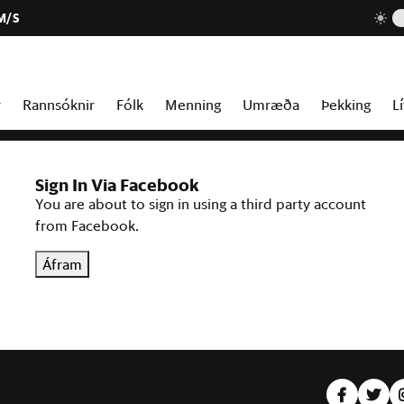
M/S
r
Rannsóknir
Fólk
Menning
Umræða
Þekking
Lí
Sign In Via Facebook
You are about to sign in using a third party account
from Facebook.
Áfram