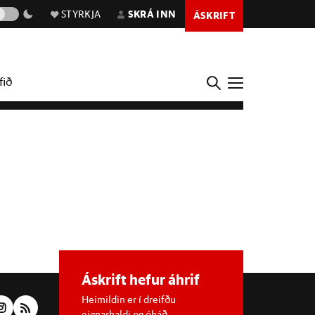
STYRKJA
SKRÁ INN
ÁSKRIFT
fið
Áskrift hefur áhrif
Heimildin er í dreifðu
eignarhaldi og óháð