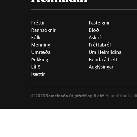
Fréttir
Fasteignir
Rannsóknir
Blöð
Fólk
Áskrift
Menning
Fréttabréf
Umræða
Um Heimildina
Þekking
Benda á frétt
Lífið
Auglýsingar
Þættir
©
2026 Sameinaða útgáfufélagið ehf.
Allur réttur áski