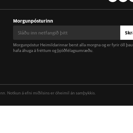
Morgunpósturinn
Skr
Morgunpóstur Heimildarinnar berst alla morgna og er fyrir öll þa
hafa áhuga á fréttum og þjóðfélagsumræðu.
linn. Notkun á efni miðilsins er óheimil án samþykkis.