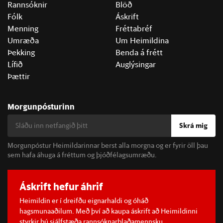
Rannsóknir
Blöð
Fólk
Áskrift
Menning
Fréttabréf
Umræða
Um Heimildina
Þekking
Benda á frétt
Lífið
Auglýsingar
Þættir
Morgunpósturinn
Skrá mig
Morgunpóstur Heimildarinnar berst alla morgna og er fyrir öll þau
sem hafa áhuga á fréttum og þjóðfélagsumræðu.
Áskrift hefur áhrif
Heimildin er í dreifðu eignarhaldi og óháð
hagsmunaaðilum. Með því að kaupa áskrift að Heimildinni
styrkir þú sjálfstæða rannsóknarblaðamennsku.