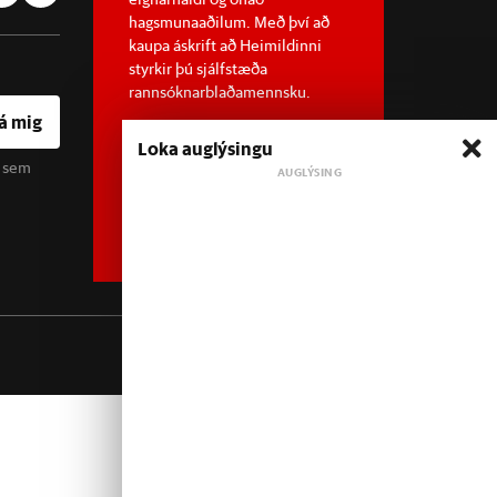
hagsmunaaðilum. Með því að
kaupa áskrift að Heimildinni
styrkir þú sjálfstæða
rannsóknarblaðamennsku.
á mig
Loka auglýsingu
u sem
Sjá meira