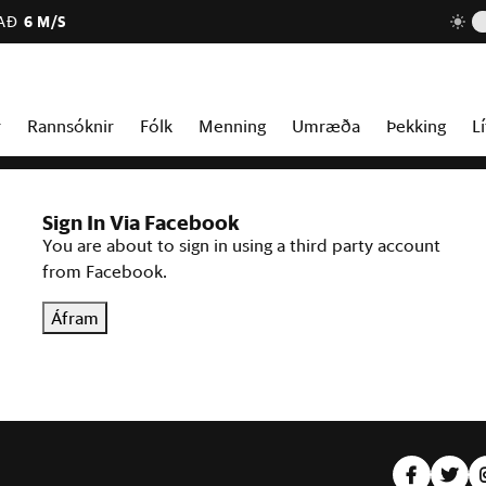
AÐ
6 M/S
r
Rannsóknir
Fólk
Menning
Umræða
Þekking
Lí
Sign In Via Facebook
You are about to sign in using a third party account
from Facebook.
Áfram