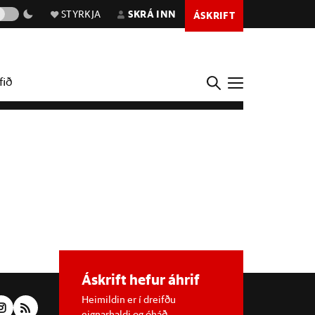
STYRKJA
SKRÁ INN
ÁSKRIFT
fið
Áskrift hefur áhrif
Heimildin er í dreifðu
eignarhaldi og óháð