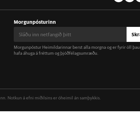
Morgunpósturinn
Skr
Morgunpóstur Heimildarinnar berst alla morgna og er fyrir öll þa
hafa áhuga á fréttum og þjóðfélagsumræðu.
linn. Notkun á efni miðilsins er óheimil án samþykkis.