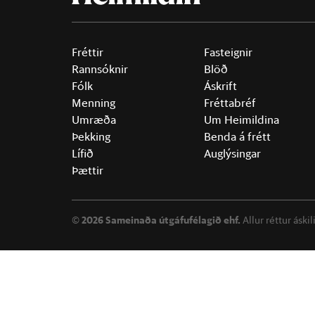
Fréttir
Fasteignir
Rannsóknir
Blöð
Fólk
Áskrift
Menning
Fréttabréf
Umræða
Um Heimildina
Þekking
Benda á frétt
Lífið
Auglýsingar
Þættir
©
2026 Sameinaða útgáfufélagið ehf.
Allur réttur áski