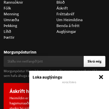
Rannsóknir
Blöð
Fólk
Áskrift
Menning
Fréttabréf
Umræða
Um Heimildina
Þekking
Benda á frétt
Lífið
Auglýsingar
Þættir
Morgunpósturinn
Skrá mig
Morgunpóstur Heimildarinnar berst alla morgna og er fyrir öll þau
sem hafa áhuga á fréttum og þjóðfélagsumræðu.
Loka auglýsingu
Áskrift hefur áhrif
Heimildin er í dreifðu eignarhaldi og óháð
hagsmunaaðilum. Með því að kaupa áskrift að Heimildinni
styrkir þú sjálfstæða rannsóknarblaðamennsku.