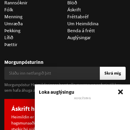
Rannsóknir
Blöð
Fólk
Áskrift
Menning
Fréttabréf
Umræða
Um Heimildina
Þekking
Benda á frétt
Lífið
Auglýsingar
Þættir
Morgunpósturinn
Skrá mig
Morgunpóstur Heimildarinnar berst alla morgna og er fyrir öll þau
sem hafa áhuga á fréttum og þjóðfélagsumræðu.
Loka auglýsingu
Áskrift hefur áhrif
Heimildin er í dreifðu eignarhaldi og óháð
hagsmunaaðilum. Með því að kaupa áskrift að Heimildinni
styrkir þú sjálfstæða rannsóknarblaðamennsku.