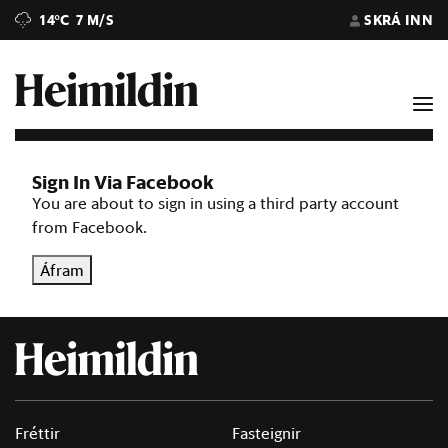
14°C
7 M/S
SKRÁ INN
Sign In Via Facebook
You are about to sign in using a third party account
from Facebook.
Áfram
Fréttir
Fasteignir