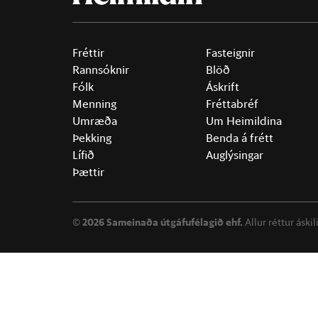
Fréttir
Fasteignir
Rannsóknir
Blöð
Fólk
Áskrift
Menning
Fréttabréf
Umræða
Um Heimildina
Þekking
Benda á frétt
Lífið
Auglýsingar
Þættir
©
2026 Sameinaða útgáfufélagið ehf.
Allur réttur áski