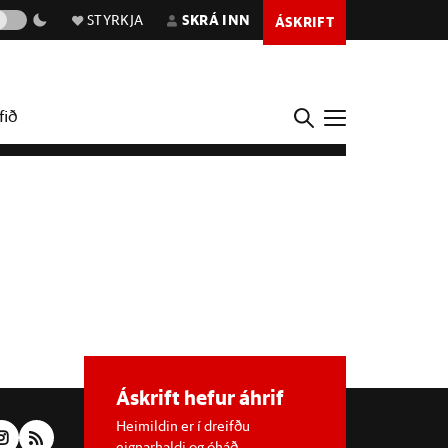
STYRKJA
SKRÁ INN
ÁSKRIFT
fið
Áskrift hefur áhrif
Heimildin er í dreifðu
eignarhaldi og óháð