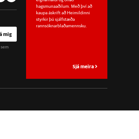
hagsmunaaðilum. Með því að
kaupa áskrift að Heimildinni
styrkir þú sjálfstæða
rannsóknarblaðamennsku.
á mig
u sem
Sjá meira