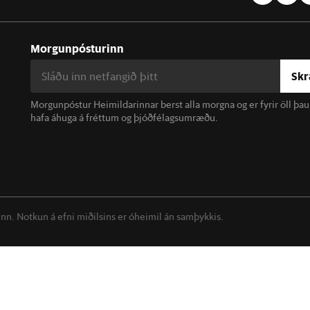
Morgunpósturinn
Skr
Morgunpóstur Heimildarinnar berst alla morgna og er fyrir öll þa
hafa áhuga á fréttum og þjóðfélagsumræðu.
linn. Notkun á efni miðilsins er óheimil án samþykkis.