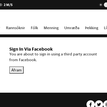
AÐ
2 M/S
r
Rannsóknir
Fólk
Menning
Umræða
Þekking
Lí
Sign In Via Facebook
You are about to sign in using a third party account
from Facebook.
Áfram