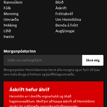
Rannsóknir
Blöð
Fólk
Áskrift
Menning
Fréttabréf
Umræða
Um Heimildina
Þekking
Benda á frétt
Lífið
Auglýsingar
Þættir
Morgunpósturinn
Skrá mig
Morgunpóstur Heimildarinnar berst alla morgna og er fyrir öll þau
sem hafa áhuga á fréttum og þjóðfélagsumræðu.
Áskrift hefur áhrif
Heimildin er í dreifðu eignarhaldi og óháð
hagsmunaaðilum. Með því að kaupa áskrift að Heimildinni
styrkir þú sjálfstæða rannsóknarblaðamennsku.