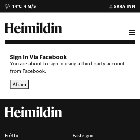
14°C
4 M/S
SKRÁ INN
Sign In Via Facebook
You are about to sign in using a third party account
from Facebook.
Áfram
Fréttir
Fasteignir