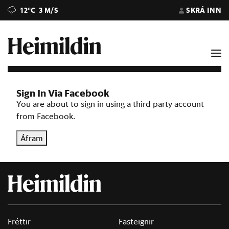
12°C
3 M/S
SKRÁ INN
Sign In Via Facebook
You are about to sign in using a third party account
from Facebook.
Áfram
Fréttir
Fasteignir