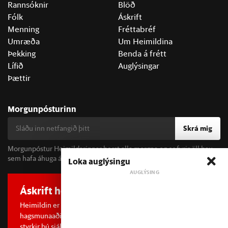
Rannsóknir
Blöð
Fólk
Áskrift
Menning
Fréttabréf
Umræða
Um Heimildina
Þekking
Benda á frétt
Lífið
Auglýsingar
Þættir
Morgunpósturinn
Skrá mig
Morgunpóstur Heimildarinnar berst alla morgna og er fyrir öll þau
sem hafa áhuga á fréttum og þjóðfélagsumræðu.
Loka auglýsingu
Áskrift hefur áhrif
Heimildin er í dreifðu eignarhaldi og óháð
hagsmunaaðilum. Með því að kaupa áskrift að Heimildinni
styrkir þú sjálfstæða rannsóknarblaðamennsku.